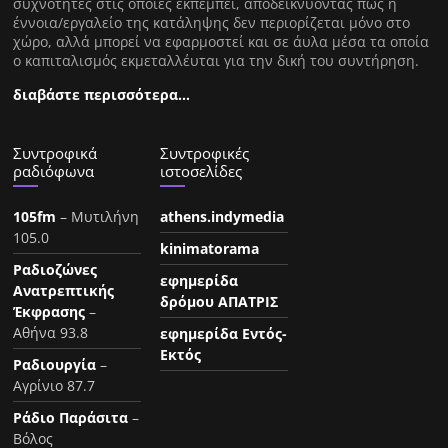
συχνότητες στις οποίες εκπέμπει, αποδεικνύοντας πως η
έννοια/εργαλείο της κατάληψης δεν περιορίζεται μόνο στο
χώρο, αλλά μπορεί να εφαρμοστεί και σε άυλα μέσα τα οποία
ο καπιταλισμός εκμεταλλέυται για την δική του συντήρηση.
διαβάστε περισσότερα…
Συντροφικά
Συντροφικές
ραδιόφωνα
ιστοσελίδες
105fm
– Μυτιλήνη
athens.indymedia
105.0
kinimatorama
Ραδιοζώνες
εφημερίδα
Ανατρεπτικής
δρόμου ΑΠΑΤΡΙΣ
Έκφρασης
–
Αθήνα 93.8
εφημερίδα Εντός-
Εκτός
Ραδιουργία
–
Αγρίνιο 87.7
Ράδιο Παράσιτα
–
Βόλος