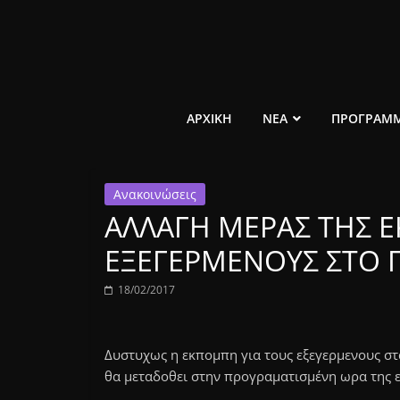
Μετάβαση
σε
περιεχόμενο
ελεύθερο
ΑΡΧΙΚΗ
ΝΕΑ
ΠΡΟΓΡΑΜ
κοινωνικό
Ανακοινώσεις
ραδιόφωνο
ΑΛΛΑΓΗ ΜΕΡΑΣ ΤΗΣ 
1431AM
ΕΞΕΓΕΡΜΕΝΟΥΣ ΣΤΟ Π
18/02/2017
Δυστυχως η εκπομπη για τους εξεγερμενους στ
θα μεταδοθει στην προγραματισμένη ωρα της ε