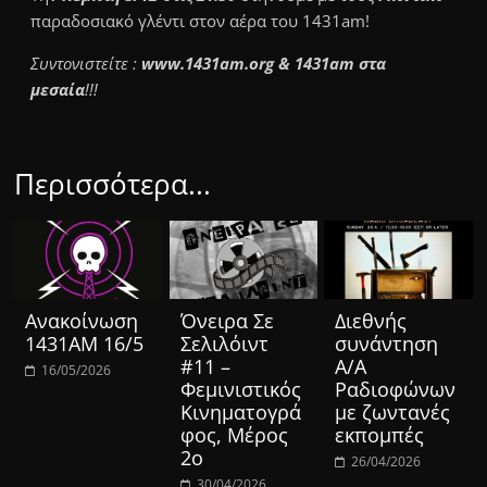
παραδοσιακό γλέντι στον αέρα του 1431am!
Συντονιστείτε :
www.1431am.org & 1431am στα
μεσαία
!!!
Περισσότερα...
Ανακοίνωση
Όνειρα Σε
Διεθνής
1431ΑΜ 16/5
Σελιλόιντ
συνάντηση
#11 –
Α/Α
16/05/2026
Φεμινιστικός
Ραδιοφώνων
Κινηματογρά
με ζωντανές
φος, Μέρος
εκπομπές
2ο
26/04/2026
30/04/2026