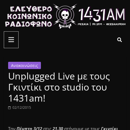
Μετάβαση
σε
περιεχόμενο
ελεύθερο
κοινωνικό
ραδιόφωνο
Ανακοινώσεις
Unplugged Live με τους
1431AM
Γκιντίκι στο studio του
1431am!
02/12/2015
Την
Πέμπτη 3/12
στις
21.30
στήνουμε με τους
Γκιντίκι