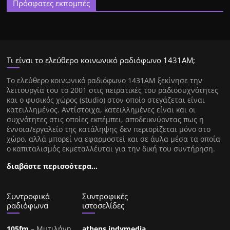
Πρόσφατες εκπομπές
Τι είναι το ελεύθερο κοινωνικό ραδιόφωνο 1431ΑΜ;
Tο ελεύθερο κοινωνικό ραδιόφωνο 1431AM ξεκίνησε την
λειτουργία του το 2001 στις πειρατικές του ραδιοσυχνότητες
και ο φυσικός χώρος (studio) στον οποίο στεγάζεται είναι
κατειλλημένος. Αντίστοιχα, κατειλλημένες είναι και οι
συχνότητες στις οποίες εκπέμπει, αποδεικνύοντας πως η
έννοια/εργαλείο της κατάληψης δεν περιορίζεται μόνο στο
χώρο, αλλά μπορεί να εφαρμοστεί και σε άυλα μέσα τα οποία
ο καπιταλισμός εκμεταλλέυται για την δική του συντήρηση.
διαβάστε περισσότερα…
Συντροφικά
Συντροφικές
ραδιόφωνα
ιστοσελίδες
105fm
– Μυτιλήνη
athens.indymedia