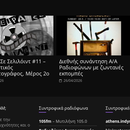
Σε Σελιλόιντ #11 –
Διεθνής συνάντηση Α/Α
τικός
Ραδιοφώνων με ζωντανές
τογράφος, Μέρος 2ο
εκπομπές
026
26/04/2026
ΑΜ;
Συντροφικά ραδιόφωνα
Συντροφικές
ε την
105fm
– Μυτιλήνη 105.0
athens.ind
υχνότητες και ο