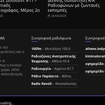
Σε Σελιλόιντ #11 –
Διεθνής συνάντηση Α/Α
τικός
Ραδιοφώνων με ζωντανές
τογράφος, Μέρος 2ο
εκπομπές
026
26/04/2026
ΑΜ;
Συντροφικά ραδιόφωνα
Συντροφικές
ε την
105fm
– Μυτιλήνη 105.0
athens.ind
υχνότητες και ο
ι
Ραδιοζώνες Ανατρεπτικής
kinimatora
ι οι
Έκφρασης
– Αθήνα 93.8
εφημερίδα 
πως η έννοια/
Ραδιουργία
– Αγρίνιο 87.7
ο χώρο, αλλά
εφημερίδα 
ο καπιταλισμός
Ράδιο Παράσιτα
– Βόλος
Radio Revolt
– Θεσσαλονίκη
oading...