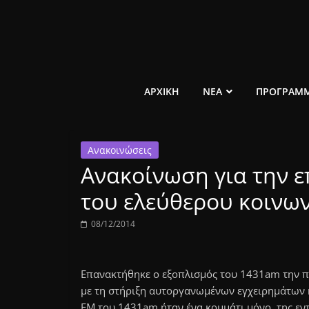
Μετάβαση
σε
περιεχόμενο
ελεύθερο
ΑΡΧΙΚΗ
ΝΕΑ
ΠΡΟΓΡΑΜ
κοινωνικό
Ανακοινώσεις
ραδιόφωνο
Ανακοίνωση για την 
1431AM
του ελεύθερου κοινω
08/12/2014
Επανακτήθηκε ο εξοπλισμός του 1431am την πε
με τη στήριξη αυτοργανωμένων εγχειρημάτων 
FM του 1431am ήταν ένα κομμάτι μόνο, της εν