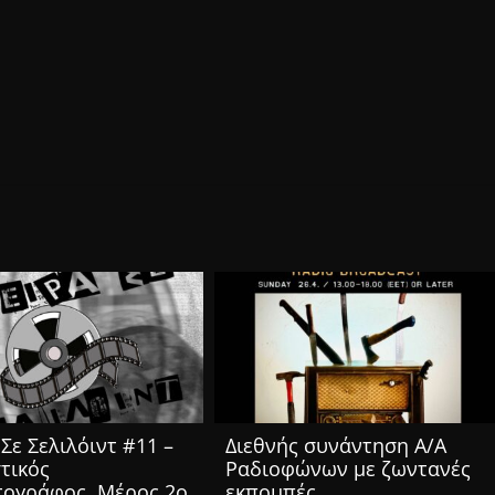
Σε Σελιλόιντ #11 –
Διεθνής συνάντηση Α/Α
τικός
Ραδιοφώνων με ζωντανές
τογράφος, Μέρος 2ο
εκπομπές