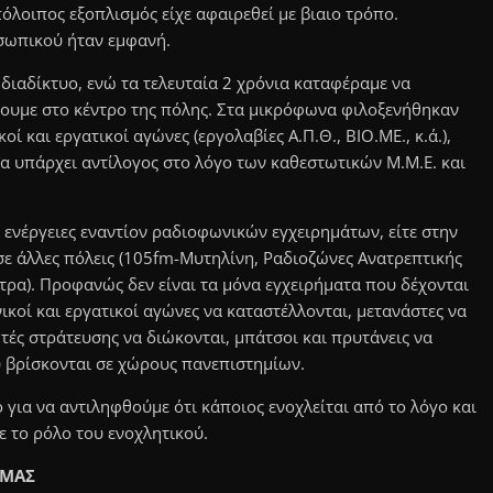
όλοιπος εξοπλισμός είχε αφαιρεθεί με βιαιο τρόπο.
σωπικού ήταν εμφανή.
διαδίκτυο, ενώ τα τελευταία 2 χρόνια καταφέραμε να
ουμε στο κέντρο της πόλης. Στα μικρόφωνα φιλοξενήθηκαν
 και εργατικοί αγώνες (εργολαβίες Α.Π.Θ., ΒΙΟ.ΜΕ., κ.ά.),
 υπάρχει αντίλογος στο λόγο των καθεστωτικών Μ.Μ.Ε. και
 ενέργειες εναντίον ραδιοφωνικών εγχειρημάτων, είτε στην
ι σε άλλες πόλεις (105fm-Μυτηλίνη, Ραδιοζώνες Ανατρεπτικής
ρα). Προφανώς δεν είναι τα μόνα εγχειρήματα που δέχονται
κοί και εργατικοί αγώνες να καταστέλλονται, μετανάστες να
τές στράτευσης να διώκονται, μπάτσοι και πρυτάνεις να
υ βρίσκονται σε χώρους πανεπιστημίων.
για να αντιληφθούμε ότι κάποιος ενοχλείται από το λόγο και
ε το ρόλο του ενοχλητικού.
 ΜΑΣ