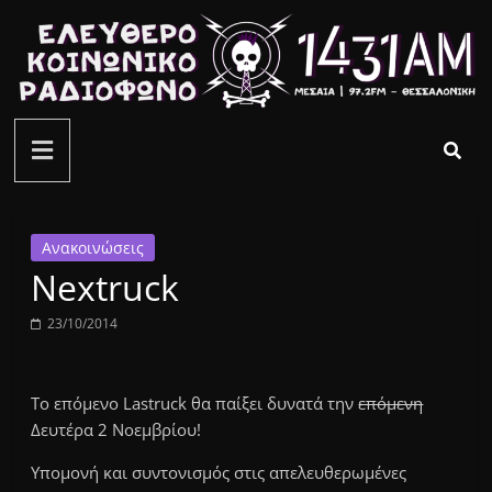
Μετάβαση
σε
περιεχόμενο
ελεύθερο
κοινωνικό
ραδιόφωνο
Ανακοινώσεις
Nextruck
1431AM
23/10/2014
Το επόμενο Lastruck θα παίξει δυνατά την
επόμενη
Δευτέρα 2 Νοεμβρίου!
Υπομονή και συντονισμός στις απελευθερωμένες