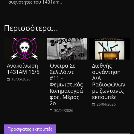
συχνότητες του 1431am..
Περισσότερα...
Ανακοίνωση
Όνειρα Σε
Διεθνής
1431ΑΜ 16/5
Σελιλόιντ
συνάντηση
#11 –
Α/Α
16/05/2026
Φεμινιστικός
Ραδιοφώνων
Κινηματογρά
με ζωντανές
φος, Μέρος
εκπομπές
2ο
26/04/2026
30/04/2026
Πρόσφατες εκπομπές