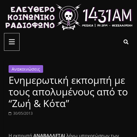
Μετάβαση
σε
περιεχόμενο
ελεύθερο
κοινωνικό
ραδιόφωνο
Ανακοινώσεις
Ενημερωτική εκπομπή με
1431AM
τους απολυμένους από το
“Ζωή & Κότα”
30/05/2013
Η εκπομπή
ΑΝΑΒΑΛΛΕΤΑΙ
λόγω υποχρεώσεων των