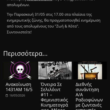
απολυμένων.
Την Παρασκευή 31/05 στις 17.00 στα πλαίσια της
ενημερωτικής ζώνης, θα πραγματοποιηθεί ενημέρωση
από τους απολυμένους του "Ζωή & Κότα".
Συντονιστείτε!
Περισσότερα...
Ανακοίνωση
Όνειρα Σε
Διεθνής
1431ΑΜ 16/5
Σελιλόιντ
συνάντηση
#11 –
Α/Α
16/05/2026
Φεμινιστικός
Ραδιοφώνων
Κινηματογρά
με ζωντανές