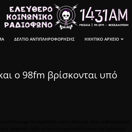
ΜΑ
ΔΕΛΤΙΟ ΑΝΤΙΠΛΗΡΟΦΟΡΗΣΗΣ
ΗΧΗΤΙΚΟ ΑΡΧΕΙΟ
και ο 98fm βρίσκονται υπό
χρησιμοποιούμε τα παραπάνω μέσα αλλά και όσοι αισθανόμαστε
βητη έκφραση ήρθε η ώρα να οργανωθούμε και να δράσουμε