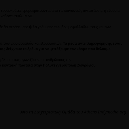
ί τρομοκράτες τρομοκρατούνται από τις κοινωνικές αντιστάσεις, η εξουσία
ων καθεστωτικών ΜΜΕ.
δε θα περάσει στα ψιλά γράμματα των βρωμοφυλλάδων τους και των
ύς των φασιστοειδών και εξουσιαστών.
Τα μέσα αντιπληροφόρησης είναι
ας δείχνουν το δρόμο για να φτιάξουμε τον κόσμο που θέλουμε.
 όλους τους αγωνιζόμενους ανθρώπους την
ν κεντρική πλατεία στην Πολυτεχνειούπολη Ζωγράφου
Από τη Διαχειριστική Ομάδα του Athens.Indymedia.org