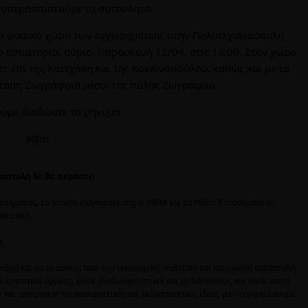
 υπερασπιστούμε τα αυτονόητα.
το φυσικό χώρο των εγχειρημάτων, στην Πολυτεχνειούπολη
 εστιατόριο, αύριο, Παρασκευή 12/04, στις 13:00. Στον χώρο
ς επί της Κατεχάκη και της Κοκκινοπούλου, καθώς και με τα
στάση Ζωγράφου) μέσω της πύλης Ζωγράφου.
ύμε διαδώστε το μήνυμα.
98fm
ταστολή δε θα περάσει!
νήματος, το athens.indymedia.org, ο 98FM και το Ράδιο Ένταση από το
ταστολή.
ς.
κόμα και να ανασάνει από την οικονομική, πολιτική και κοινωνική καταστολή,
οι εργατικοί αγώνες, είναι αναζωογονητικοί και ελπιδοφόροι, και είναι αυτοί
και σπέρνουν τις ανατρεπτικές και ριζοσπαστικές ιδέες για να γκρεμίσουμε