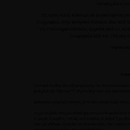
προκειμένου να
Ω
ς προς αυτό, καλούμε σε συγκέντρωση σ
Ζωγράφου, στην κεντρική πλατεία, έξω από το
της Πολυτεχνειούπολης έρχεστε από τις πύλε
λεωφορεία 608 και 230 (8η 
Παρακαλο
Η κα
Τρία από τα μέσα αντιπληροφόρησης του ανταγωνιστικού κι
μεσημέρι της Πέμπτης 11 Απρίλη δέχτηκαν την κρατική κα
Διακόπηκε η παροχή internet, μετά από εισαγγελικές πιέσει
Σε μια περίοδο που μια ολόκληρη κοινωνία δυσκολεύεται α
οι μικρές ή μεγάλες τοπικές αντιστάσεις, οι μικροί ή μεγάλ
που μεταδίδουν τη σπίθα της επανάστασης, που εμπνέουν 
μια και καλή τον κόσμο της εκμετάλλευσης…