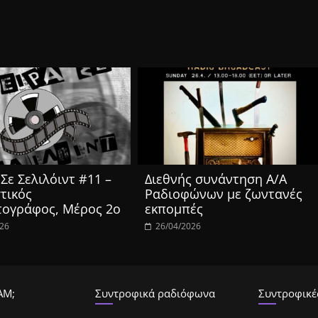
Σε Σελιλόιντ #11 –
Διεθνής συνάντηση Α/Α
τικός
Ραδιοφώνων με ζωντανές
τογράφος, Μέρος 2ο
εκπομπές
026
26/04/2026
ΑΜ;
Συντροφικά ραδιόφωνα
Συντροφικές