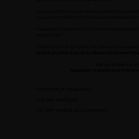
Ακριβώς αυτή τη στιγμή και ακριβώς επειδή οι πραγματικο
επιχειρεί να επιβάλλει τον επικοινωνιακό σκοταδισμό τ
Η φίμωση και η καταστολή των μέσων αντιπληροφόρησης 
καναλιών τους.
Η απάντησή μας θα ξεπεράσει τους γελοίους πανηγυρισμο
τα δικά μας μέσα, η φωνή των δικών μας αγώνων που μ
Καλούμε σε συγκέντρωση
Παρασκευή 12 Απρίλη στις 13:00
στη
πρόσβαση με λεωφορεία :
608 από Ακαδημία
242 από σταθμό μετρό Κατεχάκη