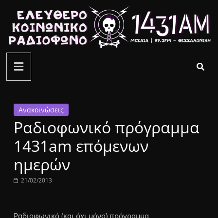
Μετάβαση
σε
περιεχόμενο
ελεύθερο
κοινωνικό
ραδιόφωνο
Ανακοινώσεις
Ραδιοφωνικό πρόγραμμα
1431AM
1431am επόμενων
ημερών
21/02/2013
Ραδιοφωνικό (και όχι μόνο) πρόγραμμα