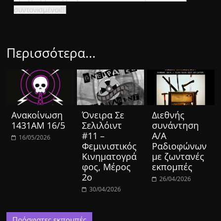
συντονισμένοι!!!
Περισσότερα...
Ανακοίνωση
Όνειρα Σε
Διεθνής
1431ΑΜ 16/5
Σελιλόιντ
συνάντηση
#11 –
Α/Α
16/05/2026
Φεμινιστικός
Ραδιοφώνων
Κινηματογρά
με ζωντανές
φος, Μέρος
εκπομπές
2ο
26/04/2026
30/04/2026
Πρόσφατες εκπομπές