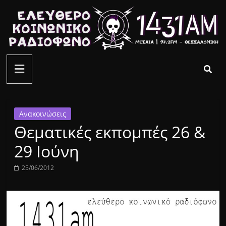
Μετάβαση
σε
περιεχόμενο
ελεύθερο
κοινωνικό
ραδιόφωνο
Ανακοινώσεις
Θεματικές εκπομπές 26 &
1431AM
29 Ιούνη
25/06/2012