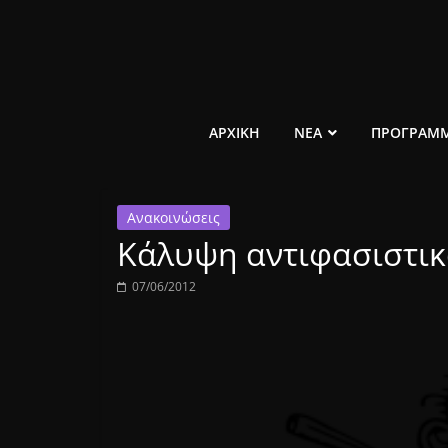
Μετάβαση
σε
περιεχόμενο
ελεύθερο
ΑΡΧΙΚΗ
ΝΕΑ
ΠΡΟΓΡΑΜ
κοινωνικό
Ανακοινώσεις
ραδιόφωνο
Κάλυψη αντιφασιστικ
1431AM
07/06/2012