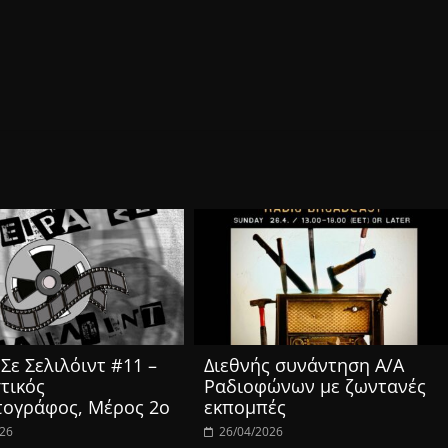
Σε Σελιλόιντ #11 –
Διεθνής συνάντηση Α/Α
τικός
Ραδιοφώνων με ζωντανές
τογράφος, Μέρος 2ο
εκπομπές
026
26/04/2026