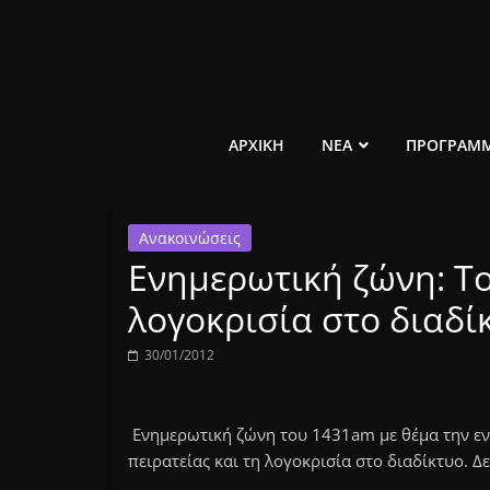
Μετάβαση
σε
περιεχόμενο
ελεύθερο
ΑΡΧΙΚΗ
ΝΕΑ
ΠΡΟΓΡΑΜ
κοινωνικό
Ανακοινώσεις
ραδιόφωνο
Ενημερωτική ζώνη: Το 
1431AM
λογοκρισία στο διαδί
30/01/2012
Ενημερωτική ζώνη του 1431am με θέμα την ενη
πειρατείας και τη λογοκρισία στο διαδίκτυο. Δ