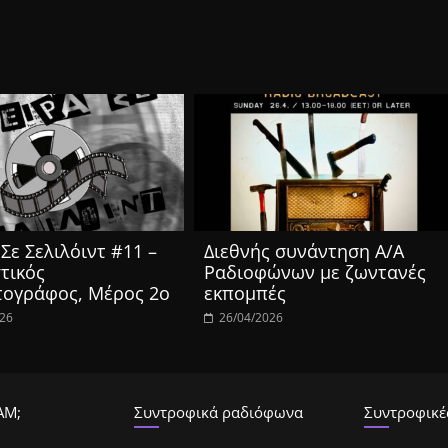
Σε Σελιλόιντ #11 –
Διεθνής συνάντηση Α/Α
τικός
Ραδιοφώνων με ζωντανές
τογράφος, Μέρος 2ο
εκπομπές
026
26/04/2026
ΑΜ;
Συντροφικά ραδιόφωνα
Συντροφικές