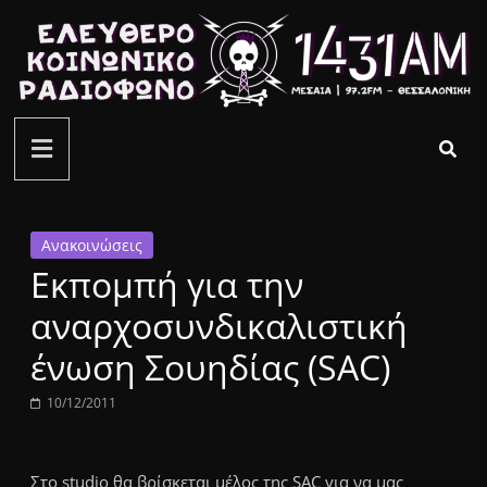
Μετάβαση
σε
περιεχόμενο
ελεύθερο
κοινωνικό
ραδιόφωνο
Ανακοινώσεις
Εκπομπή για την
1431AM
αναρχοσυνδικαλιστική
ένωση Σουηδίας (SAC)
10/12/2011
Στο studio θα βρίσκεται μέλος της SAC για να μας