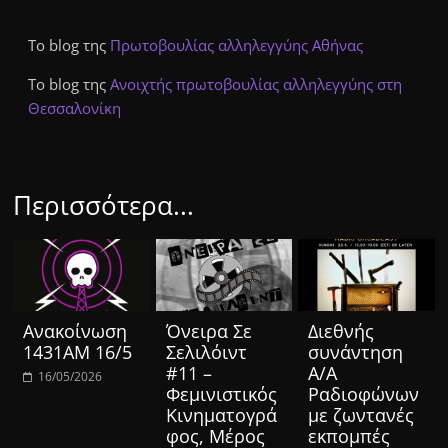
Το blog της
Πρωτοβουλίας αλληλεγγύης Αθήνας
Το blog της
Ανοιχτής πρωτοβουλίας αλληλεγγύης στη
Θεσσαλονίκη
Περισσότερα...
Ανακοίνωση
Όνειρα Σε
Διεθνής
1431ΑΜ 16/5
Σελιλόιντ
συνάντηση
#11 –
Α/Α
16/05/2026
Φεμινιστικός
Ραδιοφώνων
Κινηματογρά
με ζωντανές
φος, Μέρος
εκπομπές