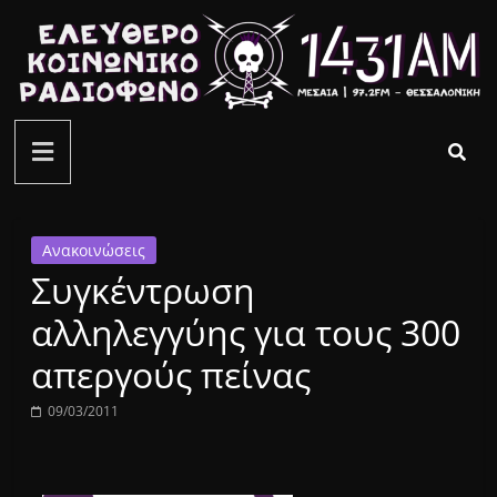
Μετάβαση
σε
περιεχόμενο
ελεύθερο
κοινωνικό
ραδιόφωνο
Ανακοινώσεις
Συγκέντρωση
1431AM
αλληλεγγύης για τους 300
απεργούς πείνας
09/03/2011