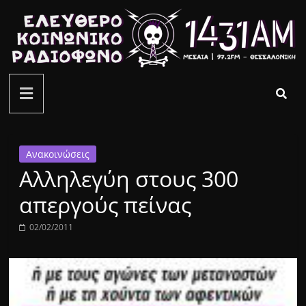
Μετάβαση
σε
περιεχόμενο
ελεύθερο
κοινωνικό
ραδιόφωνο
Ανακοινώσεις
Αλληλεγύη στους 300
1431AM
απεργούς πείνας
02/02/2011