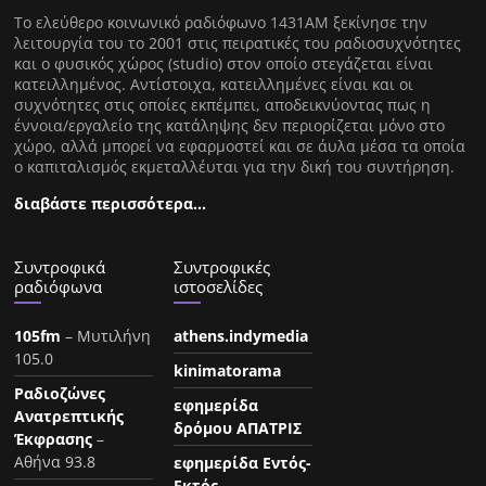
Tο ελεύθερο κοινωνικό ραδιόφωνο 1431AM ξεκίνησε την
λειτουργία του το 2001 στις πειρατικές του ραδιοσυχνότητες
και ο φυσικός χώρος (studio) στον οποίο στεγάζεται είναι
κατειλλημένος. Αντίστοιχα, κατειλλημένες είναι και οι
συχνότητες στις οποίες εκπέμπει, αποδεικνύοντας πως η
έννοια/εργαλείο της κατάληψης δεν περιορίζεται μόνο στο
χώρο, αλλά μπορεί να εφαρμοστεί και σε άυλα μέσα τα οποία
ο καπιταλισμός εκμεταλλέυται για την δική του συντήρηση.
διαβάστε περισσότερα…
Συντροφικά
Συντροφικές
ραδιόφωνα
ιστοσελίδες
105fm
– Μυτιλήνη
athens.indymedia
105.0
kinimatorama
Ραδιοζώνες
εφημερίδα
Ανατρεπτικής
δρόμου ΑΠΑΤΡΙΣ
Έκφρασης
–
Αθήνα 93.8
εφημερίδα Εντός-
Εκτός