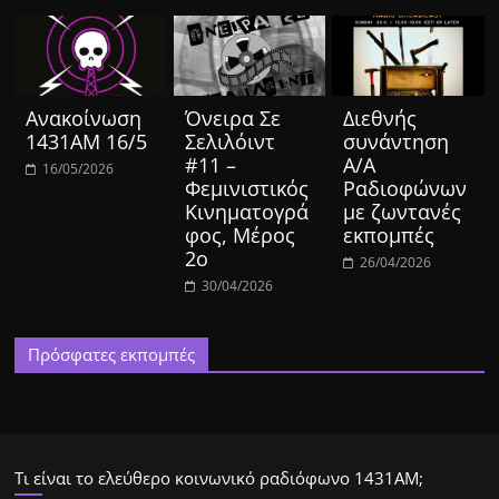
Ανακοίνωση
Όνειρα Σε
Διεθνής
1431ΑΜ 16/5
Σελιλόιντ
συνάντηση
#11 –
Α/Α
16/05/2026
Φεμινιστικός
Ραδιοφώνων
Κινηματογρά
με ζωντανές
φος, Μέρος
εκπομπές
2ο
26/04/2026
30/04/2026
Πρόσφατες εκπομπές
Τι είναι το ελεύθερο κοινωνικό ραδιόφωνο 1431ΑΜ;