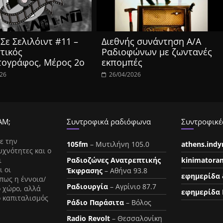
Σε Σελιλόιντ #11 –
Διεθνής συνάντηση Α/Α
τικός
Ραδιοφώνων με ζωντανές
τογράφος, Μέρος 2ο
εκπομπές
026
26/04/2026
ΑΜ;
Συντροφικά ραδιόφωνα
Συντροφικές
ε την
105fm
– Μυτιλήνη 105.0
athens.ind
υχνότητες και ο
ι
Ραδιοζώνες Ανατρεπτικής
kinimatora
ι οι
Έκφρασης
– Αθήνα 93.8
εφημερίδα 
πως η έννοια/
Ραδιουργία
– Αγρίνιο 87.7
ο χώρο, αλλά
εφημερίδα 
ο καπιταλισμός
Ράδιο Παράσιτα
– Βόλος
Radio Revolt
– Θεσσαλονίκη