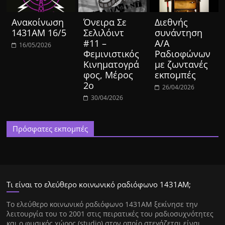
Ανακοίνωση
Όνειρα Σε
Διεθνής
1431ΑΜ 16/5
Σελιλόιντ
συνάντηση
#11 –
Α/Α
16/05/2026
Φεμινιστικός
Ραδιοφώνων
Κινηματογρά
με ζωντανές
φος, Μέρος
εκπομπές
2ο
26/04/2026
30/04/2026
Πρόσφατες εκπομπές
Τι είναι το ελεύθερο κοινωνικό ραδιόφωνο 1431ΑΜ;
Tο ελεύθερο κοινωνικό ραδιόφωνο 1431AM ξεκίνησε την
λειτουργία του το 2001 στις πειρατικές του ραδιοσυχνότητες
και ο φυσικός χώρος (studio) στον οποίο στεγάζεται είναι