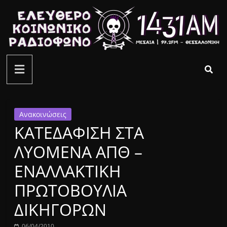
Μετάβαση
σε
περιεχόμενο
ελεύθερο
κοινωνικό
ραδιόφωνο
Ανακοινώσεις
ΚΑΤΕΔΑΦΙΣΗ ΣΤΑ
1431AM
ΛΥΟΜΕΝΑ ΑΠΘ –
ΕΝΑΛΛΑΚΤΙΚΗ
ΠΡΩΤΟΒΟΥΛΙΑ
ΔΙΚΗΓΟΡΩΝ
06/04/2010