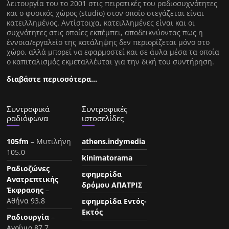
λειτουργία του το 2001 στις πειρατικές του ραδιοσυχνότητες
και ο φυσικός χώρος (studio) στον οποίο στεγάζεται είναι
κατειλλημένος. Αντίστοιχα, κατειλλημένες είναι και οι
συχνότητες στις οποίες εκπέμπει, αποδεικνύοντας πως η
έννοια/εργαλείο της κατάληψης δεν περιορίζεται μόνο στο
χώρο, αλλά μπορεί να εφαρμοστεί και σε άυλα μέσα τα οποία
ο καπιταλισμός εκμεταλλέυται για την δική του συντήρηση.
διαβάστε περισσότερα…
Συντροφικά
Συντροφικές
ραδιόφωνα
ιστοσελίδες
105fm
– Μυτιλήνη
athens.indymedia
105.0
kinimatorama
Ραδιοζώνες
εφημερίδα
Ανατρεπτικής
δρόμου ΑΠΑΤΡΙΣ
Έκφρασης
–
Αθήνα 93.8
εφημερίδα Εντός-
Εκτός
Ραδιουργία
–
Αγρίνιο 87.7