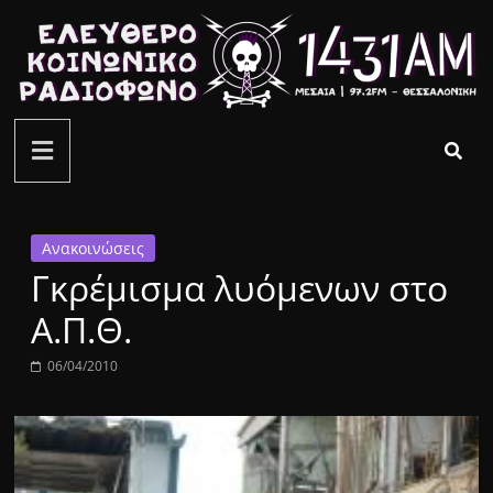
Μετάβαση
σε
περιεχόμενο
ελεύθερο
κοινωνικό
ραδιόφωνο
Ανακοινώσεις
Γκρέμισμα λυόμενων στο
1431AM
Α.Π.Θ.
06/04/2010