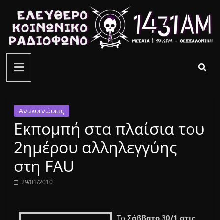
Μετάβαση
σε
περιεχόμενο
ελεύθερο
κοινωνικό
ραδιόφωνο
Ανακοινώσεις
Εκπομπή στα πλαίσια του
1431AM
2ημέρου αλληλεγγύης
στη FAU
29/01/2010
Το
Σάββατο 30/1 στις