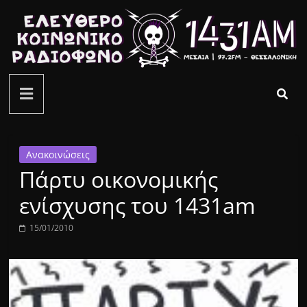
Μετάβαση
σε
περιεχόμενο
ελεύθερο
κοινωνικό
ραδιόφωνο
Ανακοινώσεις
Πάρτυ οικονομικής
1431AM
ενίσχυσης του 1431am
15/01/2010