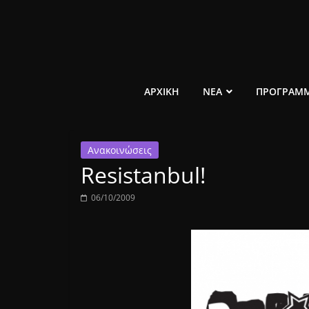
Μετάβαση
σε
περιεχόμενο
ελεύθερο
ΑΡΧΙΚΗ
ΝΕΑ
ΠΡΟΓΡΑΜ
κοινωνικό
Ανακοινώσεις
ραδιόφωνο
Resistanbul!
1431AM
06/10/2009