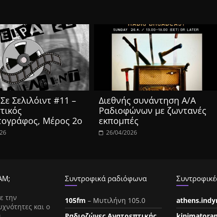
Σε Σελιλόιντ #11 –
Διεθνής συνάντηση Α/Α
τικός
Ραδιοφώνων με ζωντανές
τογράφος, Μέρος 2ο
εκπομπές
026
26/04/2026
ΑΜ;
Συντροφικά ραδιόφωνα
Συντροφικές
ε την
105fm
– Μυτιλήνη 105.0
athens.ind
υχνότητες και ο
ι
Ραδιοζώνες Ανατρεπτικής
kinimatora