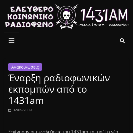
Μετάβαση
σε
περιεχόμενο
ελεύθερο
κοινωνικό
ραδιόφωνο
Ανακοινώσεις
Έναρξη ραδιοφωνικών
1431AM
εκπομπών από το
1431am
02/09/2009
Ξεκίνησαν οι συνελεύσεις του 1431am και μαζί η νέα