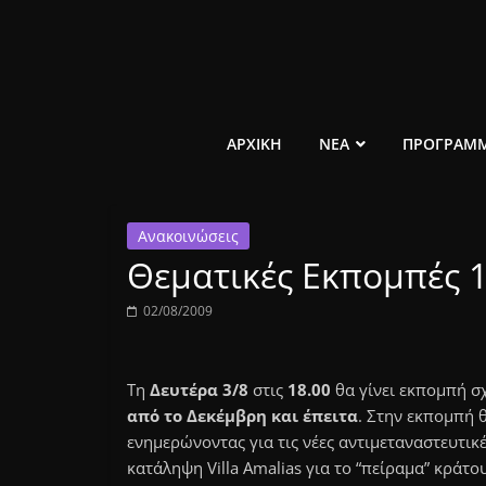
Μετάβαση
σε
περιεχόμενο
ελεύθερο
ΑΡΧΙΚΗ
ΝΕΑ
ΠΡΟΓΡΑΜ
κοινωνικό
Ανακοινώσεις
ραδιόφωνο
Θεματικές Εκπομπές
1431AM
02/08/2009
Τη
Δευτέρα 3/8
στις
18.00
θα γίνει εκπομπή σ
από το Δεκέμβρη και έπειτα
. Στην εκπομπή
ενημερώνοντας για τις νέες αντιμεταναστευτικ
κατάληψη Villa Amalias για το “πείραμα” κράτ