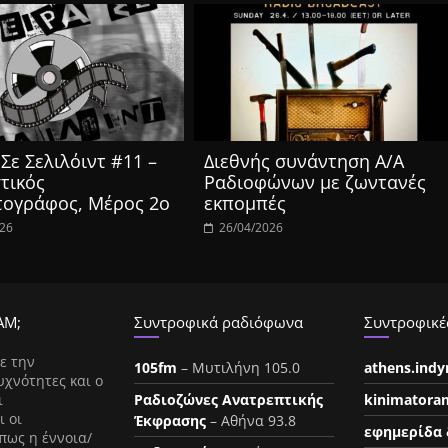
Σε Σελιλόιντ #11 –
Διεθνής συνάντηση Α/Α
τικός
Ραδιοφώνων με ζωντανές
τογράφος, Μέρος 2ο
εκπομπές
026
26/04/2026
ΑΜ;
Συντροφικά ραδιόφωνα
Συντροφικές
ε την
105fm
– Μυτιλήνη 105.0
athens.ind
υχνότητες και ο
ι
Ραδιοζώνες Ανατρεπτικής
kinimatora
ι οι
Έκφρασης
– Αθήνα 93.8
εφημερίδα 
πως η έννοια/