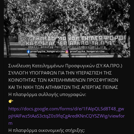
Συνέλευση Κατειλημμένων Προσφυγικών (ΣΥ.ΚΑ.ΠΡΟ.)
ΣΥΛΛΟΓΗ ΥΠΟΓΡΑΦΩΝ ΓΙΑ ΤΗΝ ΥΠΕΡΑΣΠΙΣΗ ΤΗΣ
ΚΟΙΝΟΤΗΤΑΣ ΤΩΝ ΚΑΤΕΙΛΗΜΜΕΝΩΝ ΠΡΟΣΦΥΓΙΚΩΝ
ΚΑΙ ΤΗ ΝΙΚΗ ΤΩΝ ΑΙΤΗΜΑΤΩΝ ΤΗΣ ΑΠΕΡΓΙΑΣ ΠΕΙΝΑΣ
Η πλατφόρμα συλλογής υπογραφών:
https://docs.google.com/forms/d/e/1FAIpQLSd8T48_gw
pjHAIFwz5tAaS3ctqZ0s9fqCgAredKNnCQYSZWig/viewfor
m
Η πλατφόρμα
οικονομικής στήριξης: