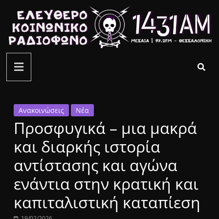
Μετάβαση
σε
περιεχόμενο
ελεύθερο
κοινωνικό
ραδιόφωνο
Ανακοινώσεις
Νέα
Προσφυγικά – μια μακρά
1431AM
και διαρκής ιστορία
αντίστασης και αγώνα
ενάντια στην κρατική και
καπιταλιστική καταπίεση
19/02/2026