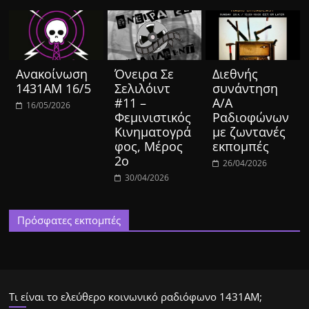
Ανακοίνωση
Όνειρα Σε
Διεθνής
1431ΑΜ 16/5
Σελιλόιντ
συνάντηση
#11 –
Α/Α
16/05/2026
Φεμινιστικός
Ραδιοφώνων
Κινηματογρά
με ζωντανές
φος, Μέρος
εκπομπές
2ο
26/04/2026
30/04/2026
Πρόσφατες εκπομπές
Τι είναι το ελεύθερο κοινωνικό ραδιόφωνο 1431ΑΜ;