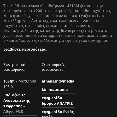
Tο ελεύθερο κοινωνικό ραδιόφωνο 1431AM ξεκίνησε την
λειτουργία του το 2001 στις πειρατικές του ραδιοσυχνότητες
και ο φυσικός χώρος (studio) στον οποίο στεγάζεται είναι
κατειλλημένος. Αντίστοιχα, κατειλλημένες είναι και οι
συχνότητες στις οποίες εκπέμπει, αποδεικνύοντας πως η
έννοια/εργαλείο της κατάληψης δεν περιορίζεται μόνο στο
χώρο, αλλά μπορεί να εφαρμοστεί και σε άυλα μέσα τα οποία
ο καπιταλισμός εκμεταλλέυται για την δική του συντήρηση.
διαβάστε περισσότερα…
Συντροφικά
Συντροφικές
ραδιόφωνα
ιστοσελίδες
105fm
– Μυτιλήνη
athens.indymedia
105.0
kinimatorama
Ραδιοζώνες
εφημερίδα
Ανατρεπτικής
δρόμου ΑΠΑΤΡΙΣ
Έκφρασης
–
Αθήνα 93.8
εφημερίδα Εντός-