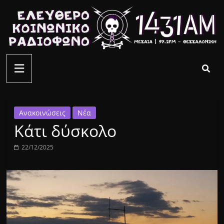
Μετάβαση
σε
περιεχόμενο
ελεύθερο
κοινωνικό
ραδιόφωνο
Ανακοινώσεις
Νέα
Κάτι δύσκολο
1431AM
22/12/2025