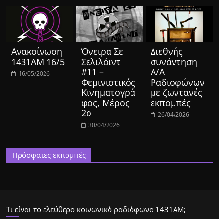
Ανακοίνωση
Όνειρα Σε
Διεθνής
1431ΑΜ 16/5
Σελιλόιντ
συνάντηση
#11 –
Α/Α
16/05/2026
Φεμινιστικός
Ραδιοφώνων
Κινηματογρά
με ζωντανές
φος, Μέρος
εκπομπές
2ο
26/04/2026
30/04/2026
Πρόσφατες εκπομπές
Τι είναι το ελεύθερο κοινωνικό ραδιόφωνο 1431ΑΜ;