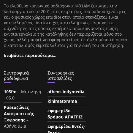
Tο ελεύθερο κοινωνικό ραδιόφωνο 1431AM ξεκίνησε την
λειτουργία του το 2001 στις πειρατικές του ραδιοσυχνότητες
και ο φυσικός χώρος (studio) στον οποίο στεγάζεται είναι
κατειλλημένος. Αντίστοιχα, κατειλλημένες είναι και οι
συχνότητες στις οποίες εκπέμπει, αποδεικνύοντας πως η
έννοια/εργαλείο της κατάληψης δεν περιορίζεται μόνο στο
χώρο, αλλά μπορεί να εφαρμοστεί και σε άυλα μέσα τα οποία
ο καπιταλισμός εκμεταλλέυται για την δική του συντήρηση.
διαβάστε περισσότερα…
Συντροφικά
Συντροφικές
ραδιόφωνα
ιστοσελίδες
105fm
– Μυτιλήνη
athens.indymedia
105.0
kinimatorama
Ραδιοζώνες
εφημερίδα
Ανατρεπτικής
δρόμου ΑΠΑΤΡΙΣ
Έκφρασης
–
Αθήνα 93.8
εφημερίδα Εντός-
Εκτός