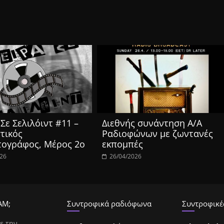
Σε Σελιλόιντ #11 –
Διεθνής συνάντηση Α/Α
τικός
Ραδιοφώνων με ζωντανές
τογράφος, Μέρος 2ο
εκπομπές
026
26/04/2026
ΑΜ;
Συντροφικά ραδιόφωνα
Συντροφικές
ε την