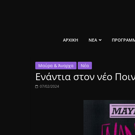
Μετάβαση
σε
περιεχόμενο
ελεύθερο
ΑΡΧΙΚΗ
ΝΕΑ
ΠΡΟΓΡΑΜ
κοινωνικό
Μαύρα & Άναρχα
Νέα
ραδιόφωνο
Ενάντια στον νέο Ποι
1431AM
07/02/2024