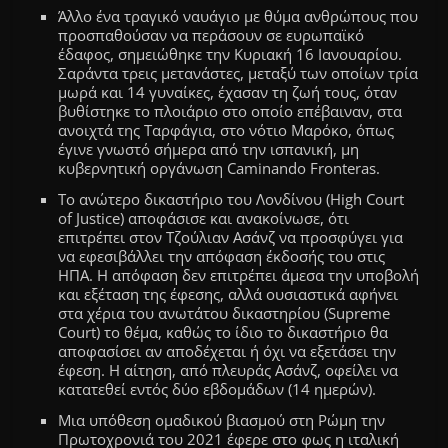
Άλλο ένα τραγικό ναυάγιο με θύμα ανθρώπους που
προσπαθούσαν να περάσουν σε ευρωπαϊκό
έδαφος, σημειώθηκε την Κυριακή 16 Ιανουαρίου.
Σαράντα τρεις μετανάστες, μεταξύ των οποίων τρία
μωρά και 14 γυναίκες, έχασαν τη ζωή τους, όταν
βυθίστηκε το πλοιάριο στο οποίο επέβαιναν, στα
ανοιχτά της Ταρφάγια, στο νότιο Μαρόκο, όπως
έγινε γνωστό σήμερα από την ισπανική, μη
κυβερνητική οργάνωση Caminando Fronteras.
Το ανώτερο δικαστήριο του Λονδίνου (High Court
of Justice) αποφάσισε και ανακοίνωσε, ότι
επιτρέπει στον Τζούλιαν Ασάνζ να προσφύγει για
να εφεσιβάλλει την απόφαση έκδοσής του στις
ΗΠΑ. Η απόφαση δεν επιτρέπει άμεσα την υποβολή
και εξέταση της έφεσης, αλλά ουσιαστικά αφήνει
στα χέρια του ανωτάτου δικαστηρίου (Supreme
Court) το θέμα, καθώς το ίδιο το δικαστήριο θα
αποφασίσει αν αποδέχεται ή όχι να εξετάσει την
έφεση. Η αίτηση, από πλευράς Ασάνζ, οφείλει να
κατατεθεί εντός δύο εβδομάδων (14 ημερών).
Μια υπόθεση ομαδικού βιασμού στη Ρώμη την
Πρωτοχρονιά του 2021 έφερε στο φως η ιταλική