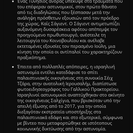
Ένας Τυνήσιος άνδρας υπέκυψε στα τραύματα που
του επέφεραν αστυνομικοί, στον πρώτο θάνατο
από τις διαδηλώσεις που ξέσπασαν μετά την
ανάληψη πρόσθετων εξουσιών από τον πρόεδρο
της χώρας, Καΐς Σάγιεντ. Ο Σάγιεντ αντιμετωπίζει
αυξανόμενη δυσαρέσκεια αφότου απέπεμψε τον
προηγούμενο πρωθυπουργό, ανέστειλε τη
λειτουργία του Κοινοβουλίου και ανέλαβε
εκτεταμένες εξουσίες τον περασμένο Ιούλη, μια
κίνηση την οποία οι αντίπαλοί του χαρακτηρίζουν
πραξικόπημα.
Έπειτα από πολλαπλές απόπειρες, η ισραηλινή
αστυνομία εντέλει κατεδάφισε το σπίτι
παλαιστινιακής οικογένειας στη συνοικία Σέιχ
Τζάρα, στην ανατολική Ιερουσαλήμ, διαπίστωσε
φωτοειδησεογράφος του Γαλλικού Πρακτορείου.
Ισραηλινοί αστυνομικοί αναπτύχθηκαν στο ακίνητο
της οικογένειας Σαλχίγια, που βρισκόταν υπό την
απειλή έξωσης από το 2017, για την οποία
διεξαγόταν εκστρατεία υποστήριξης στα
παλαιστινιακά εδάφη και στο εξωτερικό, σύμφωνα
με βίντεο που μεταφορτώθηκε σε ιστότοπους
κοινωνικής δικτύωσης από την αστυνομία.