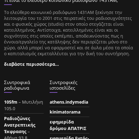
Τι είναι το ελεύθερο κοινωνικό ραδιόφωνο 1431ΑΜ;
Tο ελεύθερο κοινωνικό ραδιόφωνο 1431AM ξεκίνησε την
λειτουργία του το 2001 στις πειρατικές του ραδιοσυχνότητες
και ο φυσικός χώρος (studio) στον οποίο στεγάζεται είναι
κατειλλημένος. Αντίστοιχα, κατειλλημένες είναι και οι
συχνότητες στις οποίες εκπέμπει, αποδεικνύοντας πως η
έννοια/εργαλείο της κατάληψης δεν περιορίζεται μόνο στο
χώρο, αλλά μπορεί να εφαρμοστεί και σε άυλα μέσα τα οποία
ο καπιταλισμός εκμεταλλέυται για την δική του συντήρηση.
διαβάστε περισσότερα…
Συντροφικά
Συντροφικές
ραδιόφωνα
ιστοσελίδες
105fm
– Μυτιλήνη
athens.indymedia
105.0
kinimatorama
Ραδιοζώνες
εφημερίδα
Ανατρεπτικής
δρόμου ΑΠΑΤΡΙΣ
Έκφρασης
–
Αθήνα 93.8
εφημερίδα Εντός-