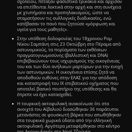
σχολείου, πέταξαν φασιστικά τρικάκια και άρχισαν
να επιτίθενται λεκτικά στην αρχή και στη συνέχεια
με χτυπήματα και προπηλακισμούς, ώστε να
σταματήσουν τις συλλογικές διαδικασίες, ενώ
κατέβασαν το πανό που ζητούσε «μόρφωση και
υγεία για τους μαθητές».
Στην υπόθεση δολοφονίας του 18χρονου Ρομ
Νίκου Σαμπάνη στις 23 Οκτώβρη στο Πέραμα από
αστυνομικούς, τα πορίσματα των εκθέσεων
πραγματογνωμοσύνης (βαλλιστική και DNA)
επιβεβαιώνουν τους ισχυρισμούς της οικογένειας
του και των δύο ανήλικων μαρτύρων για την ενοχή
των αστυνομικών. Η οικογένεια επίσης ζητά να
αποδοθούν ευθύνες στην ΕΛΑΣ για την απόδοση
και καταστροφή του ΙΧ επιβατικού οχήματος που
αποτελεί βασικό πειστήριο της υπόθεσης και θα
έπρεπε να έχει κατασχεθεί.
Η τουρκική ακτοφυλακή ανακοίνωσε ότι στα
ανοιχτά του Αϊβαλιού διασώθηκαν 36 παράτυποι
μετανάστες σε φουσκωτή βάρκα που απωθήθηκαν
στα τουρκικά χωρικά ύδατα από την ελληνική
ακτοφυλακή. Αργότερα μεταφέρθηκαν στο κέντρο
της Ακτοφυλακής στο Νησί Τζούντα.