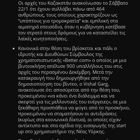
Οι αρχές του Καζακστάν ανακοίνωσαν το Σάββατο
22/1 ότι έχουν συλλάβει πάνω από 464
ανθρώπους, τους οποίους χαρακτηρίζουν ως
“υπόπτους για τρομοκρατία” και εμπλοκή στα
αιματηρά επεισόδια, όταν η κυβέρνηση κατέβασε
τον στρατό στους δρόμους για να καταστείλει τις
λαϊκές κινητοποιήσεις.
Κανονικά στην θέση του βρίσκεται και πάλι ο
ιδρυτής και Διευθύνων Σύμβουλος της
χρηματοπιστωτικής «Better.com» ο οποίος με μια
βιντεοκλήση απέλυσε 900 υπαλλήλους του στις
αρχές του περασμένου Δεκέμβρη. Μετά την
κατακραυγή που δημιουργήθηκε από την
δημοσιοποίηση του βίντεο, ο Vishal Garg,
ανακοίνωσε ότι αποσύρεται από την θέση του,
προκειμένου «να κάνει ένα διάλειμμα και να
σκεφτεί για τις μελλοντικές του ενέργειες», σε μια
ξεκάθαρη προσπάθεια να φύγει από το προσκήνιο,
προκειμένου να σταματήσουν οι αντιδράσεις
(κυρίως στα κοινωνικά δίκτυα), οι οποίες είχαν
αντίκτυπο και στα σχέδια της εισαγωγής της start
up στο χρηματιστήριο της Νέας Υόρκης.