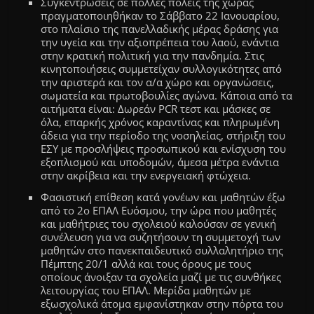
Συγκεντρώσεις σε πολλές πόλεις της χώρας
πραγματοποιηθήκαν το Σάββατο 22 Ιανουαρίου,
στο πλαίσιο της πανελλαδικής μέρας δράσης για
την υγεία και την αξιοπρέπεια του λαού, ενάντια
στην κρατική πολιτική για την πανδημία. Στις
κινητοποιήσεις συμμετείχαν συλλογικότητες από
την αριστερά και τον α/α χώρο και οργανώσεις,
σωματεία και πρωτοβουλίες αγώνα. Κάποια από τα
αιτήματα είναι: Δωρεάν PCR τεστ και μάσκες σε
όλα, επαρκής χρόνος καραντίνας και πληρωμένη
άδεια για την περίοδο της νοσηλείας, στήριξη του
ΕΣΥ με προσλήψεις προσωπικού και ενίσχυση του
εξοπλισμού και υποδομών, άμεσα μέτρα ενάντια
στην ακρίβεια και την ενεργειακή φτώχεια.
Φασιστική επίθεση κατά γονέων και μαθητών έξω
από το 2ο ΕΠΑΛ Ευόσμου, την ώρα που μαθητές
και μαθήτριες του σχολειού καλούσαν σε γενική
συνέλευση για να συζητήσουν τη συμμετοχή των
μαθητών στο πανεκπαιδευτικό συλλαλητήριο της
Πέμπτης 20/1 αλλά και τους όρους με τους
οποίους άνοιξαν τα σχολεία μαζί με τις συνθήκες
λειτουργίας του ΕΠΑΛ. Μερίδα μαθητών με
εξωσχολικά άτομα εμφανίστηκαν στην πόρτα του