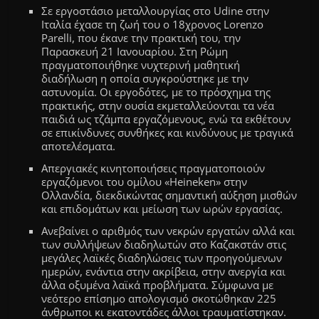
Σε εργοστάσιο μεταλλουργίας στο Udine στην
Ιταλία έχασε τη ζωή του ο 18χρονος Lorenzo
Parelli, που έκανε την πρακτική του, την
Παρασκευή 21 Ιανουαρίου. Στη Ρώμη
πραγματοποιήθηκε νυχτερινή μαθητική
διαδήλωση η οποία συγκρούστηκε με την
αστυνομία. Οι εργοδότες, με το πρόσχημα της
πρακτικής, στην ουσία εκμεταλλεύονται τα νέα
παιδιά ως τζάμπα εργαζόμενους, ενώ τα εκθέτουν
σε επικίνδυνες συνθήκες και κινδύνους με τραγικά
αποτελέσματα.
Απεργιακές κινητοποιήσεις πραγματοποιούν
εργαζόμενοι του ομίλου «Heineken» στην
Ολλανδία, διεκδικώντας σημαντική αύξηση μισθών
και επιδομάτων και μείωση των ωρών εργασίας.
Ανεβαίνει ο αριθμός των νεκρών εργατών αλλά και
των συλλήψεων διαδηλωτών στο Καζακστάν στις
μεγάλες λαϊκές διαδηλώσεις των προηγούμενων
ημερών, ενάντια στην ακρίβεια, στην ανεργία και
άλλα οξυμένα λαϊκά προβλήματα. Σύμφωνα με
νεότερο επίσημο απολογισμό σκοτώθηκαν 225
άνθρωποι κι εκατοντάδες άλλοι τραυματίστηκαν.