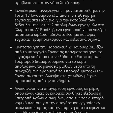
προβλέπονται στον νόμο Χατζηδάκη.
Συγκέντρωση αλληλεγγύης πραγματοποιήθηκε την
Τρίτη 18 Ιανουαρίου έξω από την επιθεώρηση
εργασίας στα Γιάννενα, για την καταβολή των
δεδουλευμένων των 2 απολυμένων εργατριών στο
“Χωρίο του Αϊ-Βασίλη”, ένα εργασιακό χώρο γαλέρα
με σπαστά ωράρια, αδήλωτα ένσημα και ώρες
εργασίας, τραμπουκισμούς και σεξιστικά σχόλια.
Κινητοποίηση την Παρασκευή 21 Ιανουαρίου, έξω
από το υπουργείο Εργασίας πραγματοποίησαν τα
εργαζόμενα άτομα στον κλάδο του Επισιτισμού –
Τουρισμού διαμαρτυρόμενα για το κύμα
απολύσεων, τις μειώσεις μισθών μέσα από τη
συνεχιζόμενη εφαρμογή του προγράμματος «Συν-
Εργασία» και την έλλειψη στοιχειωδών μέτρων
προστασίας από την πανδημία.
Ανακοίνωση για απαγόρευση εργασίας σε μέρες
όπου είναι κακές οι καιρικές συνθήκες εξέδωσε η
Επιτροπή Αγώνα Διανομέων, απαιτώντας αυστηρό
νομικό πλαίσιο για την απαγόρευση εργασίας εν
μέσω κακοκαιρίας και την παροχή από τα αφεντικά
των Μέσων Ατομικής Προστασίας (κράνος,