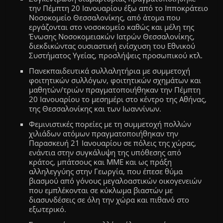
την Πέμπτη 20 Ιανουαρίου έξω από το Ιπποκράτειο
Νοσοκομείο Θεσσαλονίκης, από άτομα που
εργάζονται στο νοσοκομείο καθώς και μέλη της
Ένωσης Νοσοκομειακών Ιατρών Θεσσαλονίκης,
διεκδικώντας ουσιαστική ενίσχυση του Εθνικού
Συστήματος Υγείας, προσλήψεις προσωπικού κτλ.
Πανεκπαιδευτικά συλλαλητήρια με συμμετοχή
φοιτητικών συλλόγων, φοιτητικών σχημάτων και
μαθητών/τριών πραγματοποιήθηκαν την Πέμπτη
20 Ιανουαρίου το μεσημέρι στο κέντρο της Αθήνας,
της Θεσσαλονίκης και των Ιωαννίνων.
Φεμινιστικές πορείες με τη συμμετοχή πολλών
χιλιάδων ατόμων πραγματοποιήθηκαν την
Παρασκευή 21 Ιανουαρίου σε πόλεις της χώρας,
ενάντια στην συγκάλυψη της υπόθεσης από
κράτος, μπάτσους και ΜΜΕ και ως πράξη
αλληλεγγύης στην Γεωργία, που έπεσε θύμα
βιασμού από γόνους μεγαλοαστικών οικογενειών
που εμπλέκονται σε κύκλωμα βιαστών με
διασυνδέσεις σε όλη την χώρα και πιθανό στο
εξωτερικό.