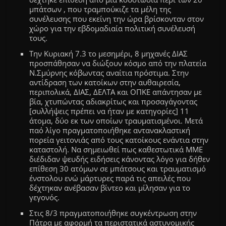
μπάτσων , που τραμπούκιζε τα μέλη της
συνέλευσης που εκείνη την ώρα βρίσκονταν στον
χώρο για την εβδομαδιαία πολιτική συνέλευσή
τους.
Την Κυριακή 7.3 το μεσημέρι, 8 μηχανές ΔΙΑΣ
προσπάθησαν να διώξουν κόσμο από την πλατεία
Ν.Σμύρνης κόβωντας αναίτια πρόστιμα. Στην
αντίδραση των κατοίκων στην αυθαιρεσία,
περιπολικά, ΔΙΑΣ, ΔΕΛΤΑ και ΟΠΚΕ απάντησαν με
βία, χτυπώντας αδιακρίτως και προσαγάγοντας
[συλλήψεις πρέπει να ήταν με κατηγορίες]
11
άτομα, δύο εκ των οποίων τραυματισμένοι. Μετά
παό λίγο πραγματοποιήθηκε αντανακλαστική
πορεία γειτονιάς από τους κατοίκους ενάντια στην
καταστολή.
Να σημειωθεί πως καθεστωτικά ΜΜΕ
διέδιδαν ψευδής ειδήσεις κάνοντας λόγο για δήθεν
επίθεση 30 ατόμων σε μπάτσους και τραυματισμό
ένστολου ενώ μάρτυρες παρά τις απειλές που
δέχτηκαν ανέβασαν βίντεο και μίλησαν για το
γεγονός.
Στις 8/3 πραγματοποιήθηκε συγκέντρωση στην
Πάτρα με αφορμή τα περιστατικά αστυνομικής