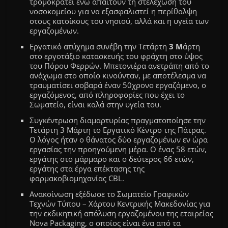
τρομοκρατεί ενώ απαιτούν τη στελέχωση του
νοσοκομείου για να εξασφαλιστεί η περίθαλψη
στους κατοίκους του νησιού, αλλά και η υγεία των
εργαζομένων.
Εργατικό ατύχημα συνέβη την Τετάρτη
3 Μ
άρτη
στο εργοτάξιο κατασκευής του φράχτη στο ύψος
του Πόρου Φερρών
. M
πετονιέρα ανετράπη από το
ανάχωμα στο οποίο κινούνταν, με αποτέλεσμα να
τραυματίσει σοβαρά έναν 50χρονο εργαζόμενο, ο
εργαζόμενος, από πληροφορίες που έχει το
Σωματείο, είναι καλά στην υγεία του.
Συγκέντρωση διαμαρτυρίας πραγματοποίησε
την
Τετάρτη 3 Μ
άρτη
το Εργατικό Κέντρο της Πάτρας.
Ο λόγος ήταν ο θάνατος δύο εργαζομένων εν ώρα
εργασίας την προηγούμενη μέρα. Ο ένας 58 ετών,
εργάτης στο μάρμαρο και ο δεύτερος 66 ετών,
εργάτης στα έργα επέκτασης της
φαρμακοβιομηχανίας CBL.
Ανακοίνωση εξέδωσε το Σωματείο Γραφικών
Τεχνών Τύπου – Χάρτου Κεντρικής Μακεδονίας για
την εκδικητική απόλυση εργαζομένου της εταιρείας
Nova Packaging, ο οποίος είναι ένα από τα