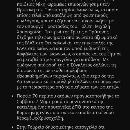
παιδείας
Νίκη Κεραμέως επικοινώνησε με τον
Πρύτανη του Πανεπιστημίου Ιωαννίνων
,
το οποίο
επίσης
τελεί υπό κατάληψη από φ
οιτητικούς
συλλόγους,
και του ζήτησε να επικοινωνήσει με
τον υπουργό Προστασίας του
Πολίτη, Μιχάλη
Χρυσοχοΐδη. Το πρωί της Τρίτης
ο Πρύτανης
δέχθηκε τηλεφωνήματα από ανώτατο αξιωματικό
της ΕΛΑΣ στη Θεσσαλονίκη, τον επικεφαλής της
ΕΛΑΣ στα Ιωάννινα και τον υποδιευθυντή της
Ασφάλειας των Ιωαννίνων,
ο οποίος και του ζήτησε
να μεταβεί στην Εισαγγελία για κατάθεση.
Με
ομόφωνη απόφασή της, η Σύγκλητος δηλώνει τη
διαφωνία της σε «κάθε παρέμβαση
εξωακαδημαϊκών παραγόντων, ιδιαίτερα δε της
Αστυνομίας» και παράλληλα δηλώνει ότι συμφωνεί
με τα περισσότερα από τα αιτήματα των φοιτητών.
Πορεία 70 περίπου ατόμων πραγματοποιήθηκε το
Σάββατο 7 Μάρτη από το συντονιστικό της
κατειλημμένης πρυτανείας ΔΠΘ στο κεντρο της
Κομοτηνής ενάντια στον νέο εκπαιδευτικό νόμο
Κεραμέως-Χρυσοχοΐδη.
Στην Τουρκία δημοσιεύτηκε καταγγελία ότι