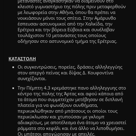
μετανάστες αναγκάστηκαν να διαμείνουν στο
κλειστό γυμναστήριο της πόλης πριν μεταφερθούν
με λεωφορεία στην Αθήνα, όπου θα πρέπει να
νοικιάσουν μόνοι τους σπίτια. Στην Αμάρυνθο
έσπευσαν αστυνομικοί από την Χαλκίδα, την
Ερέτρια και την βόρεια Εύβοια και συνέλαβαν
τουλάχιστον 10 μετανάστες τους οποίους
οδήγησαν στο αστυνομικό τμήμα της Ερέτριας.
ΚΑΤΑΣΤΟΛΗ
Οι συγκεντρώσεις, πορείες, δράσεις αλληλεγγύης
στον απεργό πείνας και δίψας Δ. Κουφοντίνα
συνεχίζονται.
Την Πέμπτη 4.3 κρεμάστηκε πανο αλληλεγγυης στο
κέντρο της πολης της Άρτας και αφού κάποια από
τα άτομα που συμμετείχαν μετέβησαν σε διπλανή
πλατεία για να φωνάξουν συνθήματα,
περικυκλώθηκαν από μπάτσους οι οποίοι τους
περικύκλωσαν και χτυπούσαν με γκλομπ
αδιακρίτως, με αποτέλεσμα ένα άτομο να χρειαστεί
ράμματα στο κεφάλι και ένα άλλο να λιποθυμήσει.
Οι μπάτσοι αποχώρησαν με απειλές.