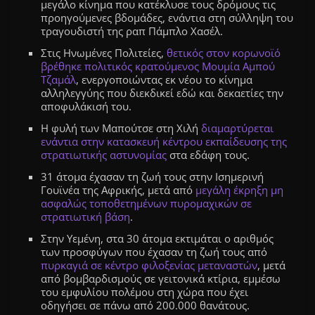
μεγάλο κίνημα που κατέκλυσε τους δρόμους τις
προηγούμενες βδομάδες, ενάντια στη σύλληψη του
τραγουδιστή της ραπ Πάμπλο Χασέλ.
Στις Ηνωμένες Πολιτείες,
θετικός στον κορωνοϊό
βρέθηκε πολιτικός κρατούμενος Μουμία Αμπού
Τζαμάλ
, ενεργοποιώντας εκ νέου το κίνημα
αλληλεγγύης που διεκδικεί εδώ και δεκαετίες την
αποφυλάκισή του.
Η φυλή των Μαπούτσε στη Χιλή
διαμαρτύρεται
ενάντια στην κατασκευή κέντρου εκπαίδευσης της
στρατιωτικής αστυνομίας
στα εδάφη τους.
31 άτομα έχασαν τη ζωή τους στην Ισημερινή
Γουϊνέα της Αφρικής, μετά από
μεγάλη έκρηξη μη
ασφαλώς τοποθετημένων πυρομαχικών σε
στρατιωτική βάση
.
Στην Υεμένη, στα 30 άτομα εκτιμάται ο αριθμός
των προσφύγων που έχασαν τη ζωή τους από
πυρκαγιά σε κέντρο φιλοξενίας μεταναστών
, μετά
από βομβαρδισμούς σε γειτονικά κτίρια, εμμέσω
του εμφυλίου πολέμου στη χώρα που έχει
οδηγήσει σε πάνω από 200.000 θανάτους.