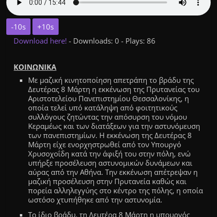
-10s
+10s
Download here!
- Downloads: 0 - Plays: 86
ΚΟΙΝΩΝΙΚΑ
Με μαζική κινητοποίηση απετράπη το βράδυ της
Δευτέρας 8 Μάρτη η εκκένωση της Πρυτανείας του
Αριστοτελείου Πανεπιστημίου Θεσσαλονίκης, η
οποία τελεί υπό κατάληψη από φοιτητικούς
συλλόγους ζητώντας την απόσυρση του νόμου
Κεραμέως και των διατάξεων για την αστυνόμευση
των πανεπιστημίων. Η εκκένωση της Δευτέρας 8
Μάρτη είχε ενορχηστρωθεί από τον Υπουργό
Χρυσοχοΐδη κατά την άφιξή του στην πόλη, ενώ
υπήρξε προσέλευση αστυνομικών δυνάμεων και
αύρας από την Αθήνα. Την εκκένωση απέτρεψαν η
μαζική προσέλευση στην Πρυτανεία καθώς και
πορεία αλληλεγγύης στο κέντρο της πόλης, η οποία
ωστόσο χτυπήθηκε από την αστυνομία.
Το ίδιο βράδυ, τη
Δευτέρα
8 Μάρτη
η υπουργός