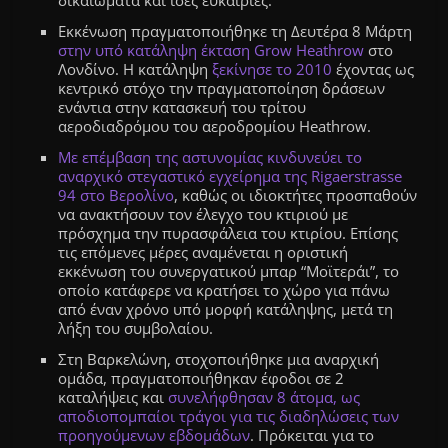
δικαιώματα και ίσες ευκαιρίες.
Εκκένωση πραγματοποιήθηκε τη Δευτέρα 8 Μάρτη
στην υπό κατάληψη έκταση Grow Heathrow
στο
Λονδίνο. Η κατάληψη
ξεκίνησε το 2010
έχοντας ως
κεντρικό στόχο την πραγματοποίηση δράσεων
ενάντια στην κατασκευή του τρίτου
αεροδιαδρόμου του αεροδρομίου Heathrow.
Με επέμβαση της αστυνομίας κινδυνεύει το
αναρχικό στεγαστικό εγχείρημα της Rigaerstrasse
94 στο Βερολίνο
, καθώς οι ιδιοκτήτες προσπαθούν
να ανακτήσουν τον έλεγχο του κτιριού με
πρόσχημα την πυρασφάλεια του κτιρίου. Επίσης
τις επόμενες μέρες αναμένεται η οριστική
εκκένωση του συνεργατικού μπαρ “Μοϊτεράι”, το
οποίο κατάφερε να κρατήσει το χώρο για πάνω
από έναν χρόνο υπό μορφή κατάληψης, μετά τη
λήξη του συμβολαίου.
Στη Βαρκελώνη, στοχοποιήθηκε μια αναρχική
ομάδα, πραγματοποιήθηκαν έφοδοι σε 2
καταλήψεις και
συνελήφθησαν 8 άτομα, ως
αποδιοπομπαίοι τράγοι για τις διαδηλώσεις των
προηγούμενων εβδομάδων
. Πρόκειται για το