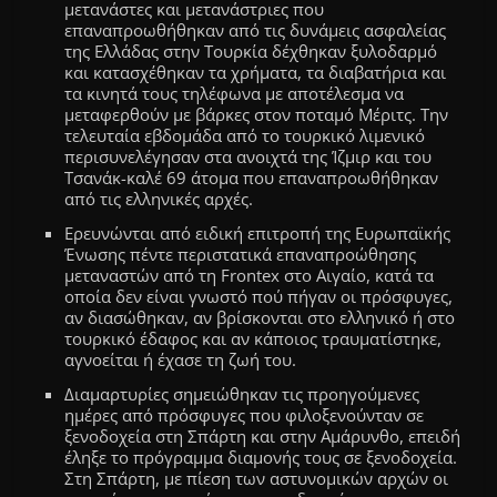
μετανάστες και μετανάστριες που
επαναπροωθήθηκαν από τις δυνάμεις ασφαλείας
της Ελλάδας στην Τουρκία δέχθηκαν ξυλοδαρμό
και κατασχέθηκαν τα χρήματα, τα διαβατήρια και
τα κινητά τους τηλέφωνα με αποτέλεσμα να
μεταφερθούν με βάρκες στον ποταμό Μέριτς. Την
τελευταία εβδομάδα από το τουρκικό λιμενικό
περισυνελέγησαν στα ανοιχτά της Ίζμιρ και του
Τσανάκ-καλέ 69 άτομα που επαναπροωθήθηκαν
από τις ελληνικές αρχές.
Ερευνώνται από ειδική επιτροπή της Ευρωπαϊκής
Ένωσης πέντε περιστατικά επαναπροώθησης
μεταναστών από τη Frontex στο Αιγαίο, κατά τα
οποία δεν είναι γνωστό πού πήγαν οι πρόσφυγες,
αν διασώθηκαν, αν βρίσκονται στο ελληνικό ή στο
τουρκικό έδαφος και αν κάποιος τραυματίστηκε,
αγνοείται ή έχασε τη ζωή του.
Διαμαρτυρίες σημειώθηκαν τις προηγούμενες
ημέρες από πρόσφυγες που φιλοξενούνταν σε
ξενοδοχεία στη Σπάρτη και στην Αμάρυνθο, επειδή
έληξε το πρόγραμμα διαμονής τους σε ξενοδοχεία.
Στη Σπάρτη, με πίεση των αστυνομικών αρχών οι