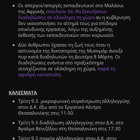
Οι απεργοί/απεργές εκπαιδευτικοί στο Μαλάουι
της Αφρικής
απειλούν ότι θα ξεκινήσουν
διαδηλώσεις σε ολόκληρη τη χώρα
αν η κυβέρνηση
δεν ικανοποιήσει το αίτημά τους για επίδομα
επικίνδυνης εργασίας, λόγω της αυξημένης
έκθεσής των εκπαιδευτικών στον κορωνοϊό.
Δύο άνθρωποι έχασαν τη ζωή τους όταν η
αστυνομία της δικτατορίας της Μυανμάρ άνοιξε
πυρ κατά διαδηλωτών τη Δευτέρα 8 Μάρτη. Οι
διαδηλώσεις ενάντια στο πραξικόπημα
συνεχίζονται σε ολόκληρη τη χώρα,
παρά τη
σφοδρή καταστολή
.
ΚΑΛΕΣΜΑΤΑ
Τρίτη 9.3 μικροφωνική συγκέντρωση αλληλεγγύης
στον Δ.Κ. έξω από το Εργατικό Κέντρο
Θεσσαλονίκης στις 11.00.
Τρίτη 9.3 διαδήλωση αλληλεγγύης στον Δ.Κ. στο
Άγαλμα Βενιζέλου στη Θεσσαλονίκη στις 17.30
Τρίτη 9.3 πορεία αλληλεγγύης στον Δ.Κ. στην