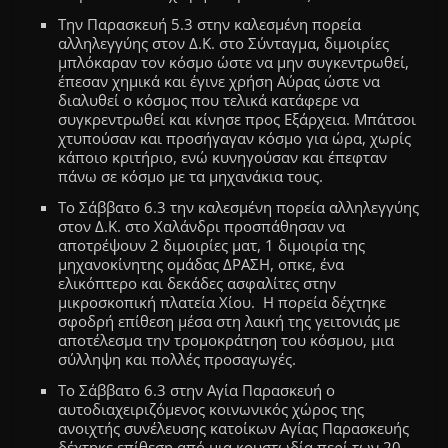
Την Παρασκευή 5.3 στην καλεσμένη πορεία
αλληλεγγύης στον Δ.Κ. στο Σύνταγμα, διμοιρίες
μπλόκαραν τον κόσμο ώστε να μην συγκεντρωθεί,
έπεσαν χημικά και έγινε χρήση Αύρας ώστε να
διαλυθεί ο κόσμος που τελικά κατάφερε να
συγκρεντρωθεί και κίνησε προς Εξάρχεια. Μπάτσοι
χτυπούσαν και προσήγαγαν κόσμο για ώρα, χωρίς
κάποιο κριτήριο, ενώ κυνηγούσαν και έπεφταν
πάνω σε κόσμο με τα μηχανάκια τους.
Το Σάββατο 6.3
τ
η
ν
καλεσμένη πορεία αλληλεγγύης
στον Δ.Κ. στο Χαλάνδρι προσπάθησαν να
αποτρέψουν 2 διμοιρίες ματ, 1 διμοιρία της
μηχανοκίνητης ομάδας ΔΡΑΣΗ, οπκε, ένα
ελικόπτερο και δεκάδες ασφαλίτες στην
μικροσκοπική πλατεία Χίου. Η πορεία δέχτηκε
σφοδρή επίθεση μέσα στη λαική της γειτονιάς με
αποτέλεσμα την τρομοκράτηση του κόσμου, μια
σύλληψη και πολλές προσαγωγές.
Το Σάββατο 6.3 στην Αγία Παρασκευή ο
αυτοδιαχειριζόμενος κοινωνικός χώρος της
ανοιχτής συνέλευσης κατοίκων Αγίας Παρασκευής
δέχτηκε επίθεση από μια κουστωδία περί των 20