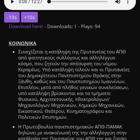
-10s
+10s
Download here!
- Downloads: 1 - Plays: 94
ΚΟΙΝΩΝΙΚΑ
Συνεχίζεται η κατάληψη της Πρυτανείας του ΑΠΘ
από φοιτητικούς συλλόγους
και αλληλέγγυο
κόσμο,
που ζητούν την απόσυρση του
ν
όμου
Κεραμέως. Υπό κατάληψη τελούν και οι Πρυτανείες
του Δημοκρίτειου Πανεπιστημίου Θράκης στην
Ξάνθη, καθώς και του Πανεπιστημίου Ιωαννίνων.
Επιπλέον, μετά από πλήθος γενικών συνελεύσεων,
υπό κατάληψη βρίσκονται και τα τμήματα:
Φυσικού, Αρχιτεκτονικής, Ηλεκτρολόγων/
Μηχανολόγων Μηχανικών, Χημικών Μηχανικών,
Εικαστικού, Θεάτρου, Κινηματογράφου και
Πολιτικών Επιστημών.
Η Πρωτοβουλία πανεπιστημιακών ΑΠΘ-ΠΑΜΑΚ
δηλώνει με ανακοίνωσή της την αλληλεγγύη στην
κατάληψη της Πρυτανείας του ΑΠΘ της και ζητάει