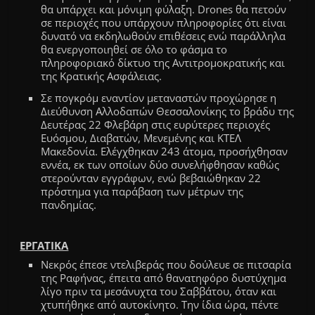
θα υπάρχει και μόνιμη φύλαξη.
Drones θα πετούν
σε περιοχές που υπάρχουν πληροφορίες ότι είναι
δυνατό να εκδηλωθούν επιθέσεις ενώ παράλληλα
θα
ενεργοποιηθεί σε όλο το φάσμα το
πληροφοριακό δίκτυο της Αντιτρομοκρατικής και
της Κρατικής Ασφάλειας.
Σε πογκρόμ εναντίον μεταναστών προχώρησε η
Διεύθυνση Αλλοδαπών Θεσσαλονίκης το βράδυ της
Δευτέρας 22 Φλεβάρη στις ευρύτερες περι
ο
χές
Ευόσμου, Διαβατών, Μενεμένης και ΚΤΕΛ
Μακεδονία. Ελέγχθηκαν 243 άτομα, προσήχθησαν
εννέα, εκ των οποίων δύο συνελήφθησαν καθώς
στερούνταν εγγράφων, ενώ βεβαιώθηκαν 22
πρόστημα για παράβαση των μέτρων της
πανδημίας.
ΕΡΓΑΤΙΚΑ
Νεκρός έπεσε ντελιβεράς που δούλευε σε πιτσαρία
της Ραφήνας, έπειτα από θανατηφόρο δυστύχημα
λίγο πριν τα μεσάνυχτα του Σαββάτου
,
όταν και
χτυπήθηκε από αυτοκίνητο. Την ίδια ώρα, πέντε