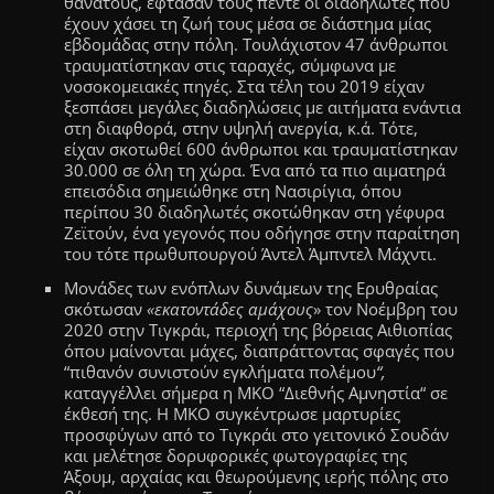
θανάτους, έφτασαν τους πέντε οι διαδηλωτές που
έχουν χάσει τη ζωή τους μέσα σε διάστημα μίας
εβδομάδας στην πόλη. Τουλάχιστον 47 άνθρωποι
τραυματίστηκαν στις ταραχές, σύμφωνα με
νοσοκομειακές πηγές. Στα τέλη του 2019 είχαν
ξεσπάσει μεγάλες διαδηλώσεις με αιτήματα ενάντια
στη διαφθορά, στην υψηλή ανεργία, κ.ά. Τότε,
είχαν σκοτωθεί 600 άνθρωποι και τραυματίστηκαν
30.000 σε όλη τη χώρα. Ένα από τα πιο αιματηρά
επεισόδια σημειώθηκε στη Νασιρίγια, όπου
περίπου 30 διαδηλωτές σκοτώθηκαν στη γέφυρα
Ζεϊτούν, ένα γεγονός που οδήγησε στην παραίτηση
του τότε πρωθυπουργού Άντελ Άμπντελ Μάχντι.
Μονάδες των ενόπλων δυνάμεων της Ερυθραίας
σκότωσαν
«εκατοντάδες αμάχους
» τον Νοέμβρη του
2020 στην Τιγκράι, περιοχή της βόρειας Αιθιοπίας
όπου μαίνονται μάχες, διαπράττοντας σφαγές που
“
πιθανόν συνιστούν εγκλήματα πολέμου
“
,
καταγγέλλει σήμερα η MKO
“
Διεθνής Αμνηστία
“
σε
έκθεσή της.
Η ΜΚΟ συγκέντρωσε μαρτυρίες
προσφύγων από το Τιγκράι στο γειτονικό Σουδάν
και μελέτησε δορυφορικές φωτογραφίες της
Άξουμ, αρχαίας και θεωρούμενης ιερής πόλης στο