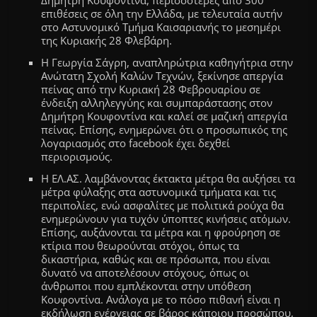
Δ
ημήτρη
Κουφο
ν
τίνα,
περισσότερες από 300
επιθέσεις σε όλη την Ελλάδα, με τελευταία αυτήν
στο Αστυνομικό Τμήμα Καισαριανής το μεσημέρι
της Κυριακής 28
Φλεβάρη
.
Η Γεωργία Σάγρη, αναπληρώτρια καθηγήτρια στην
Ανώτατη Σχολή Καλών Τεχνών, ξεκίνησε απεργία
πείνας από την Κυριακή 28 Φεβρουαρίου σε
ένδειξη αλληλεγγύης και συμπαράστασης στον
Δημήτρη Κουφοντίνα και καλεί σε μαζική απεργία
πείνας.
Επίσης, ενημερώνει ότι ο προσωπικός της
λογαριασμός στο facebook έχει δεχθεί
περιορισμούς.
Η ΕΛ.ΑΣ.
λαμβάνοντας έκτακτα μέτρα θα αυξήσει τα
μέτρα φύλαξης στα αστυνομικά τμήματα
και
τις
περιπολίες
,
ενώ
ασφαλίτες με πολιτικά ρούχα θα
ενημερώνουν για τυχόν ύποπτες κινήσεις ατόμων.
Επίσης, αυξάνονται τα μέτρα και η φρούρηση σε
κτίρια που θεωρούνται στόχοι, όπως τα
δικαστήρια, καθώς και σε πρόσωπα, που είναι
δυνατό να αποτελέσουν στόχους, όπως οι
άνθρωποι που εμπλέκονται στην υπόθεση
Κουφοντίνα. Ανάλογα με το πόσο πιθανή είναι η
εκδήλωση ενέργει
α
ς σε βάρος κάποιου προσώπου,