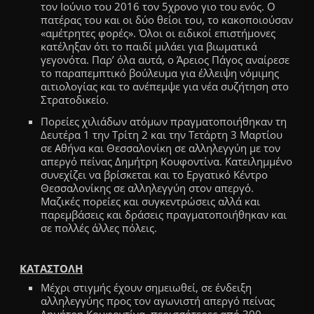
τον Ιούνιο του 2016 τον 5χρονο γιο του ενός.
Ο
πατέρας του και οι δύο θείοι του, το κακοποιούσαν
«αμέτρητες φορές».
Όλοι οι ειδικοί επιστήμονες
κατέληξαν ότι το παιδί μιλάει για βιωματικά
γεγονότα. Παρ’ όλα αυτά, ο Άρειος Πάγος αναίρεσε
το παραπεμπτικό βούλευμα για έλλειψη νόμιμης
αιτιολογίας και το ανέπεμψε για νέα συζήτηση στο
Στρατοδικείο.
Πορείες χιλιάδων ατόμων πραγματοποιήθηκαν τη
Δευτέρα 1 την Τρίτη 2 και την Τετάρτη 3 Μαρτίου
σε Αθήνα και Θεσσαλονίκη σε αλληλεγγύη με τον
απεργό πείνας Δημήτρη Κουφοντίνα. Κατειλημμένο
συνεχίζει να βρίσκεται και το Εργατικό Κέντρο
Θεσσαλονίκης σε αλληλεγγύη στον απεργό.
Μαζικές πορείες και συγκεντρώσεις αλλά και
παρεμβάσεις και δράσεις πραγματοποιήθηκαν και
σε πολλές άλλες πόλεις.
ΚΑΤΑΣΤΟΛΗ
Μέχρι στιγμής έχουν σημειωθεί,
σε ένδειξη
αλληλεγγύης προς τον αγω
ν
ιστή απεργό πείνας