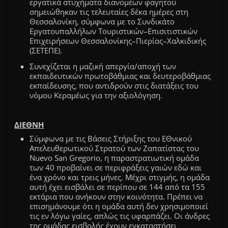
εργατικά ατυχήματα διανομέων φαγητού
σημειώθηκαν τις τελευταίες δέκα ημέρες στη
Θεσσαλονίκη, σύμφωνα με το Συνδικάτο
Εργατουπαλλήλων Τουριστικών
–
Επισιτιστικών
Επιχειρήσεων Θεσσαλονίκης
–
Πιερίας
–
Χαλκιδικής
(ΣΕΤΕΠΕ)
.
Συνεχίζεται η μαζική απεργία/αποχή των
εκπαιδευτικών πρωτοβάθμιας και δευτεροβάθμιας
εκπαίδευσης, που αντιδρούν στις διατάξεις του
νόμου Κεραμέως για την αξιολόγηση.
ΔΙΕΘΝΗ
Σύμφωνα με τις Βάσεις Στήριξης τ
ου ΕΘνικού
Απελευθερωτικού Στρατού των Ζαπατίστας
του
Nuevo San Gregorio, η παραστρατιωτική ομάδα
των
40 προβαίνει σε περιφράξεις γαιών εδώ και
ένα χρόνο και τρεις μήνες. Μέχρι στιγμής, η ομάδα
αυτή έχει εισβάλει
σε
περίπου σε 144 από τα 155
εκτάρια που α
νήκουν σ
την κοινότητα. Πρέπει να
επισημάνουμε ότι η ομάδα αυτή δεν χρησιμοποιεί
τις εν λόγω γαίες, απλώς τις υφαρπάζει. Οι άνδρες
της ομάδας εισβολής έχουν εγκαταστήσει