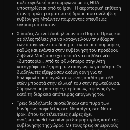
πολιτοφυλακή που σύμφωνα με τις ΗΠΑ
υποστηρίζεται από το Ιράν. Η αεροπορική επίθεση
ήταν η πρώτη στρατιωτική δράση που ανέλαβε η
κυβέρνηση Μπάιντεν παίρνοντας απευθείας
έγκριση
από αυτόν.
Χιλιάδες Αϊτινοί διαδήλωσαν στο Πορτ-ο-Πρενς και
σε άλλες πόλεις για να καταγγείλουν την έξαρση
των απαγωγών που διαπράττονται από συμμορίες
καθώς και ενάντια στην κυβέρνηση του προέδρου
Ζοβενέλ Μοΐζ που έχει σκοπό να επιβάλει νέα
«δικτατορία». Από το φθινόπωρο στην Αϊτή
καταγράφεται έξαρση των απαγωγών για λύτρα.
Οι
διαδηλωτές εξέφρασαν ακόμη οργή για τη
δολοφονία από αγνώστους ενός παιδίατρου 63
ετών μπροστά στην κλινική του στην πρωτεύουσα.
Σύμφωνα με μαρτυρίες περίοικων, ο φόνος έγινε
κατά τη διάρκεια απόπειρας απαγωγής του.
Τρεις διαδηλωτές σκοτώθηκαν από πυρά των
δυνάμεων ασφαλείας στη Νασιρίγια, στο Νότιο
Ιράκ, όπου τις τελευταίες ημέρες έχει
αναζωπυρωθεί ένα κίνημα διαμαρτυρίας κατά της
κυβέρνησης της χώρας.
Με τους τρεις σημερινούς