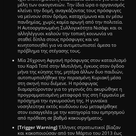
μέλη των οικογενειών. Την ίδια ώρα ο
οργανισμός
κλείνει την δομή
,
αναγκάζοντας τους πρόσφυγες
να μείνουν στον δρόμο, καταχείμωνα και εν μέσω
πανδημίας, χωρίς καμία αρωγή από την πολιτεία.
Η
Αυτοοργανωμένη Συλλογικότητα Νισάφι και οι
αλληλέγγυοι καλούν την τοπική κοινωνία να
σταθεί δίπλα στους πρόσφυγες και να
κινητοποιηθεί για να αντιμετωπιστεί άμεσα το
πρόβλημα της στέγασης τους.
Μία 26χρονη Αφγανή πρόσφυγας στον καταυλισμό
του Καρά Τεπέ
στην
Μυτιλήνη, έγκυος στον όγδοο
μήνα της κύησης της, μητέρα άλλων δυο παιδιών,
αυτοπυρπολήθηκε την περασμένη Κυριακή μέσα
στη σκηνή που διέμενε. Η πρόσφυγας
διαμαρτύρονταν για το γεγονός ότι ακυρώθηκε η
προγραμματισμένη μεταφορά της στη Γερμανία με
πρόσχημα την εγκυμοσύνη της. Η γυναίκα
νοσηλεύτηκε εκτός κινδύνου ενώ μεταφέρθηκε
στον εισαγγελέα με την κατηγορία του εμπρησμού
από πρόθεση σε βαθμό κακουργήματος.
[
Trigger Warning
]
Έλληνες στρατιωτικοί βίαζαν
και κακοποιούσαν από τον Μάρτιο του 2013 έως