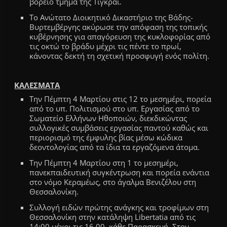
βόρειο τμήμα της Τιγκράι.
Το Ανώτατο Διοικητικό Δικαστήριο της Βάδης-
Βυρτεμβέργης ακύρωσε την απόφαση της τοπικής
κυβέρνησης για απαγόρευση της κυκλοφορίας από
τις οκτώ το βράδυ μέχρι τις πέντε το πρωί,
κάνοντας δεκτή τη σχετική προσφυγή ενός πολίτη.
ΚΑΛΕΣΜΑΤΑ
Την
Πέμπτη 4 Μ
α
ρτ
ίου στις
12 το μεσημέρι
,
πορεία
από το υπ. Πολιτισμού στο υπ. Εργασίας από το
Σωματείο Ελλήνων Ηθοποιών, διεκδικώντας
συλλογικές συμβάσεις εργασίας παντού καθώς και
περιορισμό της έμφυλης βίας μέσω κώδικα
δεοντολογίας από τα ίδια τα εργαζόμενα άτομα
.
Την Πέμπτη 4 Μαρτίου στη 1 το μεσημέρι,
πανεκπαιδευτική συγκέντρωση και πορεία ενάντια
στο νόμο Κεραμέως, στο άγαλμα Βενιζέλου στη
Θεσσαλονίκη.
Συλλογή ειδών πρώτης ανάγκης και τροφίμων στη
Θεσσαλονίκη στην κατάληψη Libertatia από τις
14:00 μέχρι τις 16.00, κάθε Παρασκευή. Στον