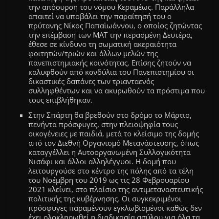
την απόσυρση του νόμου Κεραμέως. Παράλληλα
απαιτεί να υποβάλει την παραίτησή του ο
πρύτανης Νίκος Παπαϊωάννου, ο οποίος ζητώντας
την επέμβαση των ΜΑΤ την περασμένη Δευτέρα,
έθεσε σε κίνδυνο τη σωματική ακεραιότητα
φοιτητών/τριών και άλλων μελών της
πανεπιστημιακής κοινότητας. Επίσης ζητούν να
καλυφθούν από κονδύλια του Πανεπιστημίου οι
δικαστικές δαπάνες των τριανταενός
συλληφθέντων και να ακυρωθούν τα πρόστιμα που
τους επιβλήθηκαν.
Στην Σπάρτη θα βρεθούν στο δρόμο το Μάρτιο,
πενήντα πρόσφυγες
,
στην πλειοψηφία τους
οικογένειες με παιδιά,
μετά το κλείσιμο της δομής
από τον Διεθνή Οργανισμό Μετανάστευσης, όπως
καταγγέλλει η Αυτοοργανωμένη Συλλογικότητα
Νισάφι και άλλοι αλληλέγγυοι.
Η δομή που
λειτουργούσε στο κέντρο της πόλη
ς
από τα τέλη
του Νοέμβρη του 2019 ως
τις
28
Φεβρουαρίου
2021
κλείνει
,
στο πλαίσιο της αντιμεταναστευτικής
πολιτικής της κυβέρνησης. Οι συγκεκριμένοι
πρόσφυγες παραμένουν εγκλωβισμένοι καθώς δεν
έχει ολοκληρωθεί η διαδικασία ασύλου για όλα τα