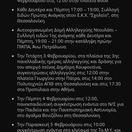
Φεβρουαρίου στις 12:00 στην πλατεία Βούδ
Κάθε Δευτέρα και Πέμπτη 17:00 – 19:00, Συλλογή
Ειδών Πρώτης Ανάγκης στον Ε.Κ.Χ. “Σχολείο”, στη
Θεσσαλονίκη.
Αυτοοργανωμένη Δομή Αλληλεγγύης Ντουλάπι
–
Συλλογή ειδών 1ης ανάγκης κάθε Δευτέρα
και
Πέμπτη
,
19:00 – 21:00
στην κατάληψη πρώην
ΠΙΚΠΑ
, Άνω Πετράλωνα.
Την Τετάρτη 3 Φεβρουαρίου, στα πλαίσια της 3ης
πανελλαδικής ημέρας αλληλεγγύης και δράσης για
τον απεργό πείνας Δημήτρη Κουφοντίνα,
συγκεντρώσεις αλληλεγγύης στις 12:00 στην
πλατεία Γεωργίου στην Πάτρα, στις 14:00 στο
Πολυτεχνείο ΑΠΘ στη Θεσσαλονίκη και στις 17:30
στα Προπύλαια στην Αθήνα.
Την Πέμπτη 4 Φεβρουαρίου στις 12:00,
πανεκπαιδευτική συγκέντρωση ενάντια στο Ν/Σ για
την Παιδεία και την Πανεπιστημιακή Αστυνομία,
στο άγαλμα Βενιζέλου στη Θεσσαλονίκη.
Την
Παρασκευή 5 Φεβρουάριου στις 10
:00
συγκέντρωση ενάντια στο κλείσιμο της Το.Μ.Υ. και