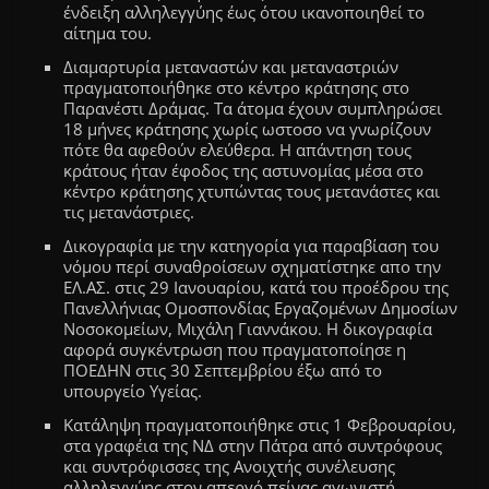
ένδειξη αλληλεγγύης έως ότου ικανοποιηθεί το
αίτημα του.
Διαμαρτυρία μεταναστών και μεταναστριών
πραγματοποιήθηκε στο κέντρο κράτησης στο
Παρανέστι Δράμας
.
Τ
α άτομα έχουν συμπληρώσει
18 μήνες κράτησης χωρίς ωστοσο να γνωρίζουν
πότε θα αφεθούν ελεύθερα. Η απάντηση τους
κράτους ήταν έφοδος της αστυνομίας μέσα στο
κέντρο κράτησης χτυπώντας τους μετανάστες και
τις μετανάστριες.
Δικογραφία με την κατηγορία για παραβίαση του
νόμου περί συναθροίσεων σχηματίστηκε απο την
ΕΛ.ΑΣ
. στις 29 Ιανουαρίου,
κατά του προέδρου της
Πανελλήνιας Ομοσπονδίας Εργαζομένων Δημοσίων
Νοσοκομείων
,
Μιχάλη Γιαννάκου. Η δικογραφία
αφορά συγκέντρωση που πραγματοποίησε η
ΠΟΕΔΗΝ στις 30 Σεπτεμβρίου έξω από το
υπουργείο Υγείας.
Κατάληψη πραγματοποιήθηκε στις 1
Φεβρουαρίου,
στα γραφέια της ΝΔ στην Πάτρα από συντρόφους
και συντρόφισσες της Ανοιχτής συνέλευσης
αλληλεγγύης στον απεργό πείνας αγωνιστή