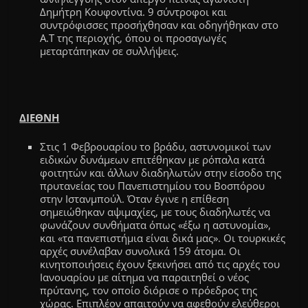
Δ
ημήτρη
Κουφοντίνα
.
9
σύντροφοι και
συντρόφισσες προσήχθησαν και οδηγήθηκαν στο
Α.Τ
τ
ης περιοχής
, όπου οι προσαγωγές
μεταρτάπηκαν σε συλλήψεις.
ΔΙΕΘΝΗ
Στις 1
Φεβρουαρίου
το βράδυ
,
αστυνομικοί των
ειδικών δυνάμεων επιτέθηκαν με ρόπαλα κατά
φοιτητών και άλλων διαδηλωτών στην είσοδο της
πρυτανείας του Πανεπιστημίου του Βοσπόρου
στην Ιστανμπούλ.
Όταν έγινε η επίθεση
σημειώθηκαν αψιμαχίες, με τους διαδηλωτές να
φωνάζουν συνθήματα όπως «έξω η αστυνομία»,
και «τα πανεπιστήμια είναι δικά μας».
Οι τουρκικές
αρχές
συνέλαβαν συνολικά
159 άτομα.
Οι
κινητοποιήσεις έχουν ξεκινήσει από τις αρχές του
Ιανουαρίου με αίτημα να παραιτηθεί ο νέος
πρύτανης
,
τον οποίο διόρισε ο πρόεδρος της
χώρας
. Επιπλέον απαιτούν
να αφεθούν ελεύθεροι