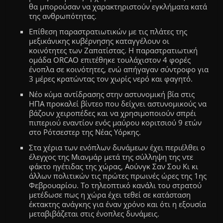
θα μπορούσαν να χαρακτηριστούν εγκλήματα κατά
της ανθρωπότητας.
Επίθεση παραστρατιωτικών με τις πλάτες της
μεξικάνικης κυβέρνησης καταγγέλουν οι
κοινότητες των Ζαπατίστας. Η παραστρατιωτική
ομάδα ORCAO επιτέθηκε τουλάχιστον 4 φορές
ένοπλα σε κοινότητες
,
ενώ απήγαγαν σύντροφο για
3 μέρες κρατώντας τον χωρίς νερό και φαγητό.
Νέο κύμα αντίδρασης στην αστυνομική βία στις
ΗΠΑ προκαλεί βίντεο που δείχνει αστυνομικούς να
βάζουν χειροπέδες και να χρησιμοποιούν σπρέι
πιπεριού εναντίον ενός μαύρου κοριτσιού 9 ετών
στο Ρότσεστερ της Νέας Υόρκης.
Στα χέρια των ενόπλων δυνάμεων έχει περιέλθει ο
έλεγχος της Μιανμάρ μετά της σύλληψη της ντε
φάκτο ηγέτιδας της χώρας, Αούνγκ Σαν Σου Κι κι
άλλων πολιτικών τις πρώτες πρωινές ώρες
της 1ης
Φεβρουαρίου
. Το τηλεοπτικό κανάλι του στρατού
μετέδωσε πως η χώρα έχει τεθεί σε κατάσταση
έκτακτης ανάγκης για έναν χρόνο και ότι η εξουσία
μεταβιβάζεται στις ένοπλες δυνάμεις.