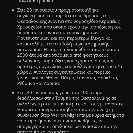
πανό
και
τρικάκια.
Στις 28 Ιανουαρίου πραγματοποιήθηκε
συγκέντρωση και πορεία στους δρόμους της
Θεσσαλονίκης ενάντια στο νομοσχέδιο Κεραμέως-
Χρυσοχοίδη που σκοπό έχουν την ισοπέδωση του
δημόσιου και ανοιχτού χαρακτήρα των
Πανεπιστημίων και τον περαιτέρω έλεγχο και
καταστολή με την επιβολή πανεπιστημιακής
αστυνομίας. Η πορεία πλαισιώθηκε από
περίπου
2500
άτομα
απαρτιζόμεν
α
από φοιτητικούς
συλλόγους, παρατάξεις και σχήματα, όπως και
αριστερές οργανώσεις και συλλογικότητες του α/α
χώρου. Ανάλογες συγκεντρώσεις και πορείες
γίνανε και σε Αθήνα, Πάτρα, Γιάννενα, Ηράκλειο,
Ρέθυμνο και Λάρισα.
Στις 30
Ιανουαρίου, γ
ύρω στα 100 άτομα
διαδήλωσαν στην Τούμπα της Θεσσαλονίκης σε
αλληλεγγύη στις μετανάστριες και τους μετανάστες
.
Η πορεία πραγματοποιήθηκε από την ανοιχτή
συνέλευση
S
top
W
ar on
M
igrants με κύρια αιτήματα
να σταματήσουν οι επαναπροωθήσεις,
οι
απαγωγές και οι απελάσεις μεταναστών από την
αστυνομία και το κράτος.