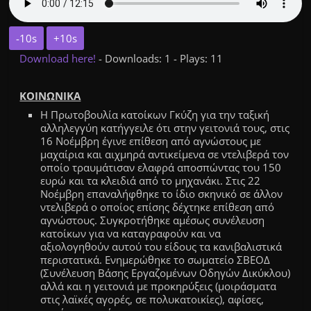
-10s
+10s
Download here!
- Downloads: 1 - Plays: 11
ΚΟΙΝΩΝΙΚΑ
Η Πρωτοβουλία κατοίκων Γκύζη για την ταξική
αλληλεγγύη κατήγγειλε ότι στην γειτονιά τους, στις
16 Νοέμβρη έγινε επίθεση από αγνώστους με
μαχαίρια και αιχμηρά αντικείμενα σε ντελιβερά τον
οποίο τραυμάτισαν ελαφρά αποσπώντας του 150
ευρώ και τα κλειδιά από το μηχανάκι. Στις 22
Νοέμβρη επαναλήφθηκε το ίδιο σκηνικό σε άλλον
ντελιβερά ο οποίος
επίσης
δέχτηκε επίθεση από
αγνώστους.
Συγκροτήθηκε αμέσως συνέλευση
κατοίκων για να καταγραφούν και να
αξιολογηθούν αυτού του είδους τα κανιβαλι
στι
κά
περιστατικά. Ενημερώθηκε το σωματείο ΣΒΕΟΔ
(Συνέλευση Βάσης Εργαζομένων Οδηγών Δικύκλου)
αλλά και η γειτονιά με προκηρύξεις (μοιράσματα
στις λαϊκές αγορές, σε πολυκατοικίες), αφίσες,