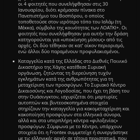
οι 4
φοιτητές που συνελήφθησαν
στις 30
Ιανουαρίου,
διότι κρέμασαν πίνακα
στο
Πανεπιστήμιο του Βοσπόρου, ο οποίος
τοποθετούσε στον ιερότερο τόπο του Ισλάμ
(τη
Μέκκα),
σύμβολο της κοινότητας των ΛΟΑΤΚΙ+.
Οι
φοιτητές που συνελήφθησαν για αυτήν την δράση
κατηγορούνται για «υποκίνηση μίσους» από τις
αρχές. Οι δύο τέθηκαν σε κατ’ οίκον περιορισμό,
ενώ
άλλοι δύο παραμένουν προφυλακισμένοι.
Καταγγελία κατά της Ελλάδας στο Διεθνές Ποινικό
Δικαστήριο της Χάγης κατέθεσε Συριακή
οργάνωση, ζητώντας τη διερεύνηση τυχόν
εγκλημάτων κατά της ανθρωπότητας για τη
μεταχείριση των προσφύγων. Το Συριακό Κέντρο
Δικαιοσύνης και Λογοδοσίας, που έχει τη βάση του
στην Ουάσινγκτον, ισχυρίζεται ότι μαρτυρίες
αυτοπτών και βιντεοσκοπημένα στοιχεία
στηρίζουν την καταγγελία για κακομεταχείριση και
κακοποίηση προσφύγων στα ελληνικά σύνορα,
αλλά και στα υπερπλήρη κέντρα «φιλοξενίας»
προσφύγων. Σύμφωνα με το Κέντρο, υπάρχουν
στοιχεία ότι η Frontex συμμετείχε ή συνεργάστηκε
με τις ελληνικές αρχές σε τέτοια περιστατικά, που