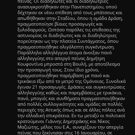
πείνας
. Οι διαδηλωτες και οι διαδηλωτριες
ανασυγκροτήθηκαν στην Πανεπιστημίου, οπού
δέχτηκαν εκ νέου επίθεση από τους μπάτσους και
απωθήθηκαν στην Σταδίου, όπου η ομάδα Δράση,
πραγματοποίησε βίαιες προσαγωγές και
ξυλοδαρμούς. Ωστόσο παρόλες τις επιθεσεις της
αστυνομίας οι διαδηλωτες και οι διαδηλώτριες
πορεύτηκαν ως την πλατεία Συντάγματος, όπου
πραγματοποιήθηκε ολιγόλεπτη συγκέντρωση.
Παράλληλα αλληλέγγυα άτομα άνοιξαν πανό
αλληλεγγύης στο απεργό πείνας Δημήτρη
Κουφοντίνα μπροστά στη Βουλή, με αποτέλεσμα
την προσαγωγή τους. Στον ίδιο χρόνο,
πραγματοποιήθηκε παρέμβαση με πανό και
τρικάκια έξω από το μετρό της Ομόνοιας. Συνολικά
έγιναν 21 προσαγωγές. Δράσεις και συγκεντρώσεις
αλληλεγγύης καθώς και παρεμβάσεις με τρικάκια,
πανό, μπογιές και συνθήματα πραγματοποιήθηκαν
από πολλές συλλογικότητες και ομάδες σε πολλές
περιοχές της Αττικής όπως και σε άλλες πόλεις ανά
την ελλαδική επικράτεια. Εν τω μεταξύ οι πολιτικοί
κρατούμενοι Γιάννης Δημητράκης και Νίκος
Μαζιώτης, μέλος του Ε.Α., συνεχίζουν την απεργία
πείνας που ξεκίνησαν στις 16 Ιανουαρίου, σε