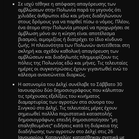
Σε ισχύ τέθηκε η απόφαση απαγόρευσης των
αμβλώσεων στην Πολωνία παρά το γεγονός ότι
χιλιάδες άνθρωποι εδώ και μήνες διαδηλώνουν
στους δρόμους για να παρθεί πίσω ο νόμος. Πλέον,
ένα άτομο
στην Πολωνία μπορεί να προχωρήσει σε
άμβλωση μόνο αν η κύηση είναι αποτέλεσμα
βιασμού, αιμομιξίας ή διατρέχει
το ίδιο
κίνδυνο
ζωής. Η πλειονότητα των Πολωνών αντιτίθεται στη
σκληρή και σχεδόν καθολική απαγόρευση των
αμβλώσεων και διαδηλωτές πλημμυρίζουν τις
πόλεις της Πολωνίας εδώ και μήνες. Τις τελευταίες
ημέρες οι συγκεντρώσεις έχουν γιγαντωθεί ενώ το
κάλεσμα ανανεώνεται διαρκώς.
Η αστυνομία του Δελχί συνέλαβε το Σάββατο 30
Ιανουαρίου
δύο δημοσιογράφους που κάλυπταν
τις τρέχουσες εξελίξεις του κινήματος
διαμαρτυρίας των αγροτών στα σύνορα του
Σινγκού στο Δελχί. Τις τελευταίες μέρες έχουν
σημειωθεί πολλλα περιστατικά καταστολής
δημοσιογράφων, επειδή δημοσιοποίησαν
“
μη
επαληθευμένες
“
ειδήσεις κατά τη διάρκεια της
διαδήλωσης των αγροτών στο Δελχί στις 26
Ιανουαρίου. Καταγγελίες κατατέθηκαν σχετικά με