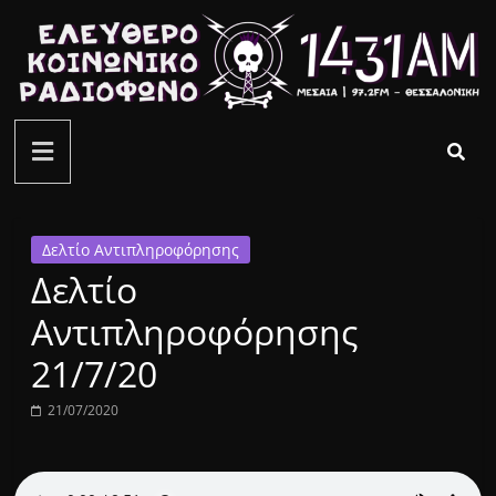
Μετάβαση
σε
περιεχόμενο
ελεύθερο
κοινωνικό
ραδιόφωνο
Δελτίο Αντιπληροφόρησης
Δελτίο
1431AM
Αντιπληροφόρησης
21/7/20
21/07/2020