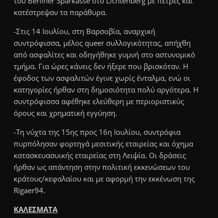
του Berliner Sparkasse στο Lichtenberg με πέτρες και
κατέστρεψαν τα παράθυρα.
-Στις 14 Ιουλίου, στη Βαρσοβία, αναρχική
συντρόφισσα, μέλος queer συλλογικότητας, απήχθη
από ασφαλίτες και οδηγήθηκε γυμνή στο αστυνομικό
τμήμα. Για ώρες κάνεις δεν ήξερε που βρισκόταν. Η
έφοδος των ασφαλιτών έγινε χωρίς ένταλμα, ενώ οι
κατηγορίες ήρθαν στη δημοσιότητα πολύ αργότερα. Η
συντρόφισσα αφέθηκε ελεύθερη με περιοριστικύς
όρους και χρηματική εγγύηση.
-Τη νύχτα της 15ης προς 16η Ιουλίου, συντρόφια
πυρπόλησαν φορτηγά μεσιτικής εταιρείας και όχημα
κατασκευασυικής εταιρείας στη Λειψία. Οι δράσεις
ήρθαν ως απάντηση στην πολιτική εκκενώσεων του
κράτους/κεφαλαίου και με αφορμή την εκκένωση της
Rigaer94.
ΚΑΛΕΣΜΑΤΑ