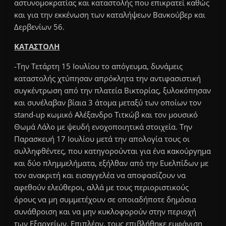
αστυνομοκρατίας και καταστολής που επικρατεί καθώς
και για την εκκένωση των καταλήψεων Βανκούβερ και
Δερβενίων 56.
ΚΑΤΑΣΤΟΛΗ
-Την Τετάρτη 15 Ιουλίου το απόγευμα, δυνάμεις
καταστολής χτύπησαν απρόκλητα την αντιφασιστική
συγκέντρωση από την πλατεία Βικτορίας, ξυλοκόπησαν
και συνέλαβαν βίαια 3 άτομα μεταξύ των οποίων τον
stand-up κωμικό Αλέξανδρο Τιτκώβ και τον μουσικό
Θωμά Λάλο με ψευδή ενοχοποιητικά στοιχεία. Την
Παρασκευή 17 Ιουλίου μετά την απολογία τους οι
συλληφθέντες, που κατηγορούνται για ένα κακούργημα
και δύο πλημμελήματα, εξήλθαν από την Ευελπίδων με
τον ανακριτή και εισαγγελέα να αποφασίζουν να
αφεθούν ελεύθεροι, αλλά με τους περιοριστικούς
όρους να μη συμμετέχουν σε οποιαδήποτε δημόσια
συνάθροιση και να μην κυκλοφορούν στην περιοχή
των Εξαρχείων. Επιπλέον, τους επιβλήθηκε εμφάνιση