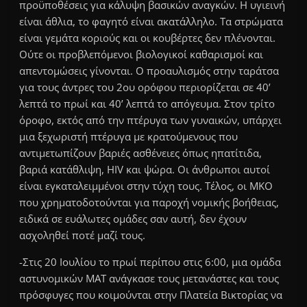
προϋποθέσεις για κάλυψη βασικών αναγκών. Η υγιεινή
είναι άθλια, το φαγητό είναι ακατάλληλο. Tα στρώματα
είναι γεμάτα κοριούς και οι κουβέρτες δεν πλένονται.
Ούτε οι προβλεπόμενοι βιολογικοί καθαρισμοί και
απεντομώσεις γίνονται. Ο προαυλισμός στην ταράτσα
για τους άντρες του 2ου ορόφου περιορίζεται σε 40’
λεπτά το πρωί και 40’ λεπτά το απόγευμα. Στον τρίτο
όροφο, εκτός από την πτέρυγα των γυναικών, υπάρχει
μια ξεχωριστή πτέρυγα με κρατούμενους που
αντιμετωπίζουν βαριές ασθένειες όπως ηπατίτιδα,
βαριά κατάθλιψη, ΗIV και ψώρα. Οι άνθρωποι αυτοί
είναι εγκαταλειμμένοι στην τύχη τους. Τέλος, οι ΜΚΟ
που χρηματοδοτούνται για παροχή νομικής βοήθειας,
ειδικά σε ευάλωτες ομάδες σαν αυτή, δεν έχουν
ασχοληθεί ποτέ μαζί τους.
-Στις 20 Ιουλίου το πρωί περίπου στις 6:00, μια ομάδα
αστυνομικών MAT ανάγκασε τους μετανάστες και τους
πρόσφυγες που κοιμούνται στην Πλατεία Βικτορίας να