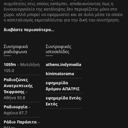
συχνότητες στις οποίες εκπέμπει, αποδεικνύοντας πως η
έννοια/εργαλείο της κατάληψης δεν περιορίζεται μόνο στο
χώρο, αλλά μπορεί να εφαρμοστεί και σε άυλα μέσα τα οποία
ο καπιταλισμός εκμεταλλέυται για την δική του συντήρηση.
διαβάστε περισσότερα…
Συντροφικά
Συντροφικές
ραδιόφωνα
ιστοσελίδες
105fm
– Μυτιλήνη
athens.indymedia
105.0
kinimatorama
Ραδιοζώνες
εφημερίδα
Ανατρεπτικής
δρόμου ΑΠΑΤΡΙΣ
Έκφρασης
–
Αθήνα 93.8
εφημερίδα Εντός-
Εκτός
Ραδιουργία
–
Αγρίνιο 87.7
Ράδιο Παράσιτα
–
Βόλος