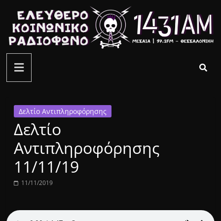
Μετάβαση
σε
περιεχόμενο
ελεύθερο
κοινωνικό
ραδιόφωνο
Δελτίο Αντιπληροφόρησης
Δελτίο
1431AM
Αντιπληροφόρησης
11/11/19
11/11/2019