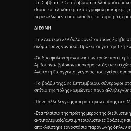
-Το Σάββατο 7 Σεπτέμβριου πολλοί μπάτσοι κα
drone και ελικόπτερα κατεγραφαν με καμερες 
περικυκλωμένο απο κλούβες και διμοιρίες εμπ
ΔΙΕΘΝΗ
-Την Δευτέρα 2/9 δολοφονείται τρανς έφηβη στ
ακόμα τρανς γυναίκα. Πρόκειται για την 17η κ
-Οι δύο φυλακισμένοι -εκ των τριών που περ
Αμβούργο- βρίσκονται ακόμα εντός των τειχών
Ανώτατη Εισαγγελία, γεγονός που εγείρει ανησ
-Το βράδυ της 5ης Σεπτεμβρίου, σύντροφοι σ
σπίτια της πόλης κρεμώντας πανό αλληλεγγύης
-Πανό αλληλεγγύης κρεμάστηκαν επίσης στο Μ
-Στα πλαίσια της πρώτης μέρας της διεθνιστι
αντιπολεμικές/αντιιμπεριαλιστικές δράσεις κα
αποκλείστηκε εργοστάσιο παραγωγής όπλων εν