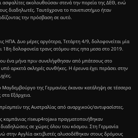
ι ασφαλίτες ακολουθούσαν στενά την πορεία της ΔΕΘ, ενώ
τους διαδηλωτές. Ταυτόχρονα το πανεπιστήμιο ήταν
οδίζοντας την πρόσβαση σε αυτό.
ις ΗΠΑ. Δυο μέρες αργότερα, Τετάρτη 4/9, δολοφονείται μία
αι 18η δολοφονεία τρανς ατόμου στις ηπα μεσα στο 2019.
ίπου ένα μήνα πριν συνελήφθησαν από μπάτσους στο
 υπό αρκετά σκληρές συνθήκες. Η έρευνα έχει περάσει στην
υχίες.
το Μαγδεμβούργο της Γερμανίας έκαναν κατάληψη σε τέσσερα
 στα Εξάρχεια.
πρίσμπεϊν της Αυστραλίας από αναρχικούς/αντιφασίστες.
κής καμπάνιας riseup4rojava πραγματοποιήθηκαν
ι διαδηλώσεις σε χώρες όλου του κόσμου. Στη Γερμανία
ώ στην Αγγλία ακτιβιστές αλυσοδέθηκαν στους δρόμους