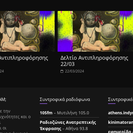
 Αντιπληροφόρησης
Δελτίο Αντιπληροφόρησης
22/03
024
22/03/2024
ΑΜ;
Συντροφικά ραδιόφωνα
Συντροφικές
ε την
105fm
– Μυτιλήνη 105.0
athens.ind
υχνότητες και ο
ι
Ραδιοζώνες Ανατρεπτικής
kinimatora
ι οι
Έκφρασης
– Αθήνα 93.8
εφημερίδα 