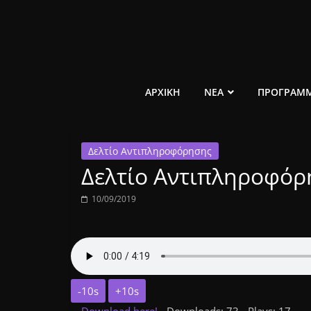
Μετάβαση
σε
περιεχόμενο
ελεύθερο
ΑΡΧΙΚΗ
ΝΕΑ
ΠΡΟΓΡΑΜ
κοινωνικό
Δελτίο Αντιπληροφόρησης
ραδιόφωνο
Δελτίο Αντιπληροφόρ
1431AM
10/09/2019
-10s
+10s