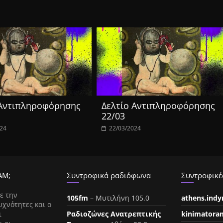
 Αντιπληροφόρησης
Δελτίο Αντιπληροφόρησης
22/03
024
22/03/2024
ΑΜ;
Συντροφικά ραδιόφωνα
Συντροφικές
ε την
105fm
– Μυτιλήνη 105.0
athens.ind
υχνότητες και ο
ι
Ραδιοζώνες Ανατρεπτικής
kinimatora