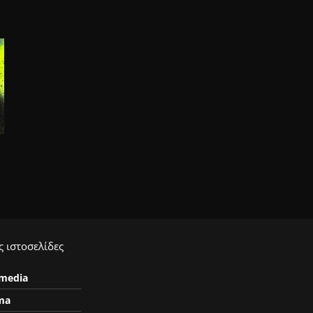
 ιστοσελίδες
ymedia
ma