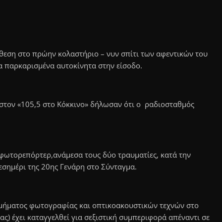
ίθεση στο πρώην κολαστήριο – νυν σπίτι των αφεντικών του
α παρκαρισμένα αυτοκίνητα στην είσοδο.
ι στον «105,5 στο Κόκκινο» δήλωσαν ότι ο ραδιοσταθμός
 φωτορεπόρτερ,ανάμεσα τους δύο τραυματίες, κατά την
εσημέρι της 20ης Γενάρη στο Σύνταγμα.
τμήματος φωτογραφίας και οπτικοακουστικών τεχνών στο
ας) έχει καταγγελθεί για σεξιστική συμπεριφορά απέναντι σε