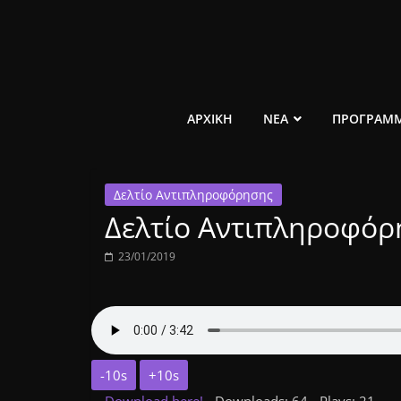
Μετάβαση
σε
περιεχόμενο
ελεύθερο
ΑΡΧΙΚΗ
ΝΕΑ
ΠΡΟΓΡΑΜ
κοινωνικό
Δελτίο Αντιπληροφόρησης
ραδιόφωνο
Δελτίο Αντιπληροφόρ
1431AM
23/01/2019
-10s
+10s