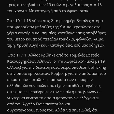
τρεις στην ηλικία των 13 ετών, ο μεγαλύτερος στα 16
του χρόνια. Με καταγωγή από το Αφγανιστάν .
Στις 10.11.18 γύρω στις 2 το μεσημέρι δεκάδες άτομα
που φορούσαν μπλούζες της Χ.Α. και κρατώντας στα
χέρια κοντάρια και σημαίες, κατέβηκαν στις αποβάθρες
του μετρό και αφού πέταξαν τρικάκια, φώναζαν «Αίμα,
τιμή, Χρυσή Αυγή» και «Κατσίφα ζεις, εσύ μας οδηγείς».
Στις 11.11 Αθώος κρίθηκε από το Τριμελές Εφετείο
Κακουργημάτων Αθηνών, ο "mr Χωριάτικο" (μαζί με 19
άλλους) για την δεύτερη κατα σειρά υπόθεση trafficking
στην οποία εμπλεκόταν. Κομβική, για την απόφαση του
δικαστηρίου, στάθηκε η απουσία των τεσσάρων
αλλοδαπών γυναικών που είχαν καταθέσει μηνύσεις
στις οποίες περιέγραφαν τον εφιάλτη που βίωναν σε
νυχτερινά κέντρα τα οποία φέρονταν να ελέγχονται
από τον Άγγελο Γιαννακόπουλο και
συγκατηγορουμένους του. Αξίζει να σημειωθεί, ότι