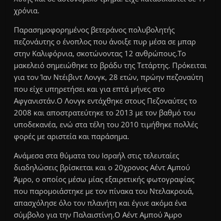
χρόνια.
Παρασημοφορημένος βετεράνος πολυβολητής
πεζονάυτης ο ένοπλος που άνοιξε πυρ μέσα σε μπαρ
στην Καλιφόρνια, σκοτώνοντας 12 ανθρώπους.Το
μακελειό σημειώθηκε το βράδυ της Τετάρτης. Πρόκειται
για τον Ίαν Ντέιβιντ Λονγκ, 28 ετών, πρώην πεζοναύτη
που είχε υπηρετήσει και για επτά μήνες στο
Αφγανιστάν.Ο Λονγκ εντάχθηκε στους Πεζοναύτες το
2008 και αποστρατεύτηκε το 2013 με τον βαθμό του
υποδεκανέα, ενώ στα τέλη του 2010 τιμήθηκε πολλές
φορές με αριστεία και παράσημα.
Ανάμεσα στα θύματα του Ισραήλ στις τελευταίες
διαδηλώσεις βρίσκεται και ο 20χρονος Αέντ Αμπού
Άμρο, ο οποίος μέσω μίας εξαιρετικής φωτογραφίας
που παρομοιάστηκε με τον πίνακα του Ντελακρουά,
απασχόλησε όλο τον πλανήτη και έγινε ακόμα ένα
σύμβολο για την Παλαιστίνη.Ο Αέντ Αμπού Άμρο