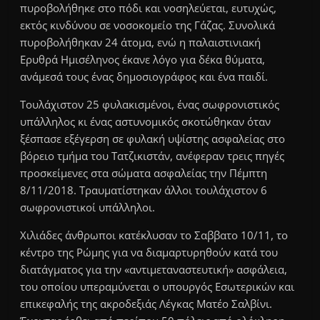
πυροβολήθηκε στο πόδι και νοσηλεύεται, ευτυχώς,
εκτός κινδύνου σε νοσοκομείο της Γάζας. Συνολικά
πυροβολήθηκαν 24 άτομα, ενώ η παλαιστινιακή
Ερυθρά Ημισέληνος έκανε λόγο για δέκα θύματα,
ανάμεσά τους ένας δημοσιογράφος και ένα παιδί.
Τουλάχιστον 25 φυλακισμένοι, ένας σωφρονιστικός
υπάλληλος κι ένας αστυνομικός σκοτώθηκαν όταν
ξέσπασε εξέγερση σε φυλακή υψίστης ασφαλείας στο
βόρειο τμήμα του Τατζικιστάν, ανέφεραν τρεις πηγές
προσκείμενες στα σώματα ασφαλείας την Πέμπτη
8/11/2018. Τραυματίστηκαν άλλοι τουλάχιστον 6
σωφρονιστικοί υπάλληλοι.
Χιλιάδες άνθρωποι κατέκλυσαν το Σαββατο 10/11, το
κέντρο της Ρώμης για να διαμαρτυρηθούν κατά του
διατάγματος για την «αντιμεταναστευτική» ασφάλεια,
του οποίου υπεραμύνεται ο υπουργός Εσωτερικών και
επικεφαλής της ακροδεξιάς Λέγκας Ματέο Σαλβίνι.