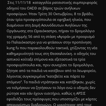
Στις 11/11/18 καταγγελία ρατσιστικής συμπεριφοράς
οδηγού του ΟΑΣΘ σε βάρος τριών ανήλικων
προσφύγων. Ήταν Τρίτη 30 Οκτωβρίου, 8 το βράδυ,
όταν τρία προσφυγόπουλα σε εφηβική ηλικία, που
διαμένουν στη Δομή Ασυνόδευτων Ανηλίκων της
Οργάνωσης στο Ωραιόκαστρο, πήραν το δρομολόγιο
της γραμμής 56 από τη στάση «Αγορά» με προορισμό
το Παλαιόκαστρο για να φτάσουν στην προπόνηση
kung fu που παρακολουθούν τακτικά, χτίζοντας τη νέα
καθημερινότητά τους στη Θεσσαλονίκη. ο οδηγός του
αστικού κοίταξε επίμονα και εξεταστικά τα τρία
προσφυγόπουλα και, πριν συνεχίσει το δρομολόγιο,
ζήτησε από τα παιδιά να κατέβουν από το λεωφορείο,
λέγοντας συγκεκριμένα ”κατεβείτε και πάρτε το
επόμενο”. Τα παιδιά ντράπηκαν και κατέβηκαν, χωρίς
να τολμήσουν να ζητήσουν το λόγο ενώ ο οδηγός δεν
ρώτησε καν εάν έχουν εισιτήριο, καθώς η ΑΡΣΙΣ
εφοδιάζει τους πρόσφυγες που υποστηρίζει με κάρτες
απεριορίστων διαδρομών». Ο μικρότερος από τους