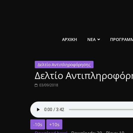
Μετάβαση
σε
περιεχόμενο
ελεύθερο
ΑΡΧΙΚΗ
ΝΕΑ
ΠΡΟΓΡΑΜ
κοινωνικό
Δελτίο Αντιπληροφόρησης
ραδιόφωνο
Δελτίο Αντιπληροφόρ
1431AM
03/09/2018
-10s
+10s