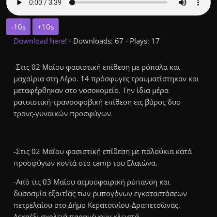
-10s
+10s
Download here!
- Downloads: 67 - Plays: 17
-Στις 02 Μαΐου φασιστική επίθεση με ρόπαλα και
μαχαίρια στη Λέρο. 14 πρόσφυγες τραυματίστηκαν και
μεταφέρθηκαν στο νοσοκομείο. Την ίδια μέρα
ρατσιστική-τρανσοφοβική επίθεση εις βάρος δυο
τρανς-γυναικών προσφύγων.
-Στις 02 Μαΐου φασιστική επίθεση με παλούκια κατά
προσφύγων κοντά στο camp του Ελαιώνα.
-Από τις 03 Μαΐου ατμοσφαιρική ρύπανση και
δυσοσμία εξαιτίας των ρυπογόνων εγκαταστάσεων
πετρελαίου στο Δήμο Κερατσινίου-Δραπετσώνας.
Δεκαέξι σχολειά παραμένουν κλειστά.