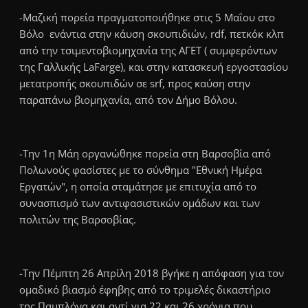
-Μαζική πορεία πραγματοποιήθηκε στις 5 Μαΐου στο
Βόλο ενάντια στην κάυση σκουπιδιών, rdf, πετκόκ κλπ
από την τσιμεντοβιομηχανία της ΑΓΕΤ ( συμφερόντων
της Γαλλικής LaFarge), και στην κατασκευή εργοστασίου
μετατροπής σκουπιδών σε srf, προς καύση στην
παραπάνω βιομηχανία, από τον Δήμο Βόλου.
-Την 1η Μάη οργανώθηκε πορεία στη Βαρσοβία από
Πολωνούς φασίστες με το σύνθημα "Εθνική Ημέρα
Εργατών", η οποία σταμάτησε με επιτυχία από το
συνασπισμό των αντιφασιστικών ομάδων και των
πολιτών της Βαρσοβίας.
-Την Πέμπτη 26 Απρίλη 2018 βγήκε η απόφαση για τον
ομαδικό βιασμό έφηβης από το τριμελές δικαστήριο
της Παμπλόνα και αντί για 22 και 26 χρόνια που