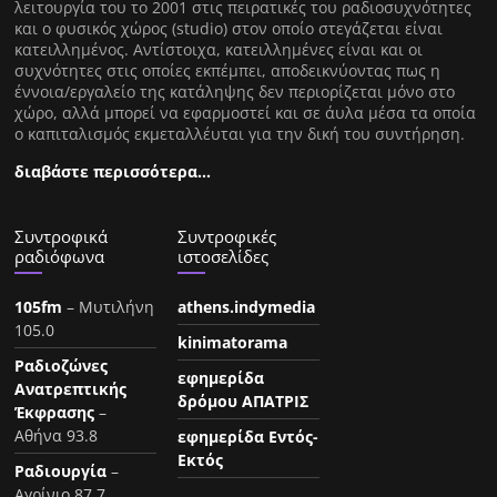
λειτουργία του το 2001 στις πειρατικές του ραδιοσυχνότητες
και ο φυσικός χώρος (studio) στον οποίο στεγάζεται είναι
κατειλλημένος. Αντίστοιχα, κατειλλημένες είναι και οι
συχνότητες στις οποίες εκπέμπει, αποδεικνύοντας πως η
έννοια/εργαλείο της κατάληψης δεν περιορίζεται μόνο στο
χώρο, αλλά μπορεί να εφαρμοστεί και σε άυλα μέσα τα οποία
ο καπιταλισμός εκμεταλλέυται για την δική του συντήρηση.
διαβάστε περισσότερα…
Συντροφικά
Συντροφικές
ραδιόφωνα
ιστοσελίδες
105fm
– Μυτιλήνη
athens.indymedia
105.0
kinimatorama
Ραδιοζώνες
εφημερίδα
Ανατρεπτικής
δρόμου ΑΠΑΤΡΙΣ
Έκφρασης
–
Αθήνα 93.8
εφημερίδα Εντός-
Εκτός
Ραδιουργία
–
Αγρίνιο 87.7