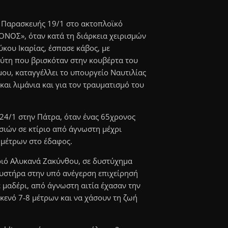
ς Παρασκευής 19/1 στο ακτοπλοϊκό
ΝΟΣ», όταν κατά τη διάρκεια χειρισμών
ύκου Ικαρίας, έσπασε κάβος, με
αύτη που βρισκόταν στην κουβέρτα του
μου, καταγγέλλει το υπουργείο Ναυτιλίας
και λιμάνια και για τον τραυματισμό του
24/1 στην Πάτρα, όταν ένας 65χρονος
ασιών σε κτίριο από άγνωστη μέχρι
 μέτρων στο έδαφος.
ωριό Αλυκανά Ζακύνθου, σε δυστύχημα
κυστήρα στην υπό ανέγερση επιχείρησή
 μαδέρι, από άγνωστη αιτία έχασαν την
κενό 7-8 μέτρων και να χάσουν τη ζωή