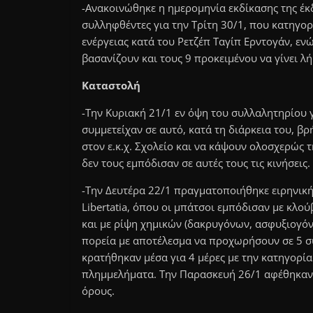
-Ανακοινώθηκε η ημερομηνία εκδίκασης της έκ
συλληφθέντες για την Τρίτη 30/1, που κατηγο
ενέργειας κατά του Ρετζέπ Ταγίπ Ερντογάν, ε
βασανίζουν και τους 9 προκειμένου να γίνει λ
Καταστολή
-Την Κυριακή 21/1 εν όψη του συλλαλητηρίου 
συμμετείχαν σε αυτό, κατά τη διάρκεια του, β
στον ε.κ.χ. Σχολείο και να κάψουν ολοσχερώς τ
δεν τους εμπόδισαν σε αυτές τους τις κινήσεις.
-Την Δευτέρα 22/1 πραγματοποιήθηκε ειρηνική
Libertatia, όπου οι μπάτσοι εμπόδισαν με κλ
και με ρίψη χημικών (δακρυγόνων, ασφυξιογόν
πορεία με αποτέλεσμα να προχωρήσουν σε 5 σ
κρατήθηκαν μέσα για 4 μέρες με την κατηγορί
πλημμελήματα. Την Παρασκευή 26/1 αφέθηκαν 
όρους.