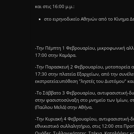
και στις 16:00 μ.μ.:
στο ειρηνοδικείο Αθηνών από το Κίνημα Δ
-Την Πέμπτη 1 Φεβρουαρίου, μικροφωνική αλλη
17:00 στην Καμάρα.
-Την Παρασκευή 2 Φεβρουαρίου, μοτοπορεία α
17:30 στην πλατεία Εξαρχείων, από την συνέλε
εκστρατεία:υπόθεση "ληστές του Διστόμου" κα
-Το Σάββατο 3 Φεβρουαρίου, αντιφασιστική-δι
στην φασιστοσύναξη στο μνημείο των Ιμίων, στ
(Παύλου Μελά) στην Αθήνα.
-Την Κυριακή 4 Φεβρουαρίου, αντιφασιστική-δ
εθνικιστικό συλλαλητήριο, στις 12:00 στα Προ
Ομάδες, Συλλογικότητες, Στέκια, Καταλήψεις κ