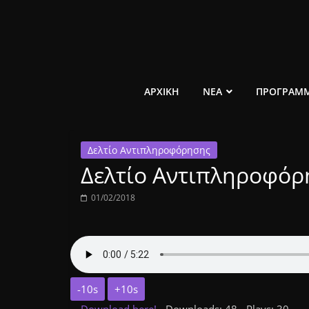
Μετάβαση
σε
περιεχόμενο
ελεύθερο
ΑΡΧΙΚΗ
ΝΕΑ
ΠΡΟΓΡΑΜ
κοινωνικό
Δελτίο Αντιπληροφόρησης
ραδιόφωνο
Δελτίο Αντιπληροφόρ
1431AM
01/02/2018
-10s
+10s