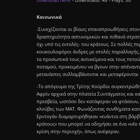
Download here!
- Downloads: 48 - Plays: 30
Κοινωνικά
-Συνεχίζονται οι βίαιες επαναπροωθήσεις στο
δραστηριότητα αστυνομικών και πιθανά στρατ
όχι υπό τις εντολές- του κράτους. Σε πολλές π
κουκουλοφόροι άνδρες με στολές παραλλαγής,
τα προσωπικά τους αντικείμενα και τους πετο
ποταμού, προκειμένου να βγουν στην απέναντι 
μετανάστες συλλαμβάνονται και μεταφέρονται 
-Το απόγευμα της Τρίτης Κούρδοι συγκεντρώθη
Αφρίν αρχικά στην πλατεία Συντάγματος και κ
πρεσβεία, ωστόσο δεν κατάφεραν να φτάσουν,
κλούβες των ΜΑΤ. Φωνάζοντας συνθήματα κατ
Ερντογάν διαμαρτυρήθηκαν «ενάντια στη βάρβ
κράτους» που μπορεί να οδηγήσει σε ένα «νέο
κρίση στην περιοχή», όπως ανέφεραν.