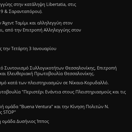
γγύης στην κατάληψη Libertatia, στις
19 & Σαρανταπόρου).
ν Άχεντ Ταμίμι και αλληλεγγύη στον
κι, από την Επιτροπή Αλληλεγγύης στον
ς την Τετάρτη 3 Ιανουαρίου
πό Συντονισμό Συλλογικοτήτων Θεσσαλονίκης, Επιτροπή
και Ελευθεριακή Πρωτοβουλία Θεσσαλονίκης.
ισμό κατά των πλειστηριασμών σε Νίκαια-Κορυδαλλό.
τοβουλία "Περιστέρι Ενάντια στους Πλειστηριασμούς και τις
κή ομάδα "Buena Ventura" και την Κίνηση Πολιτών Ν.
ης STOP"
ή ομάδα Δυσήνιος Ίππος