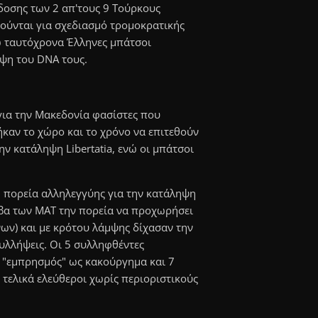
δοσης των 2 απ'τους 9 Τούρκους
ρούνται για σχεδιασμό τρομοκρατικής
νώ ταυτόχρονα Έλληνες μπάτσοι
ήψη του DNA τους.
για την Μακεδονία φασίστες που
ρήκαν το χώρο και το χρόνο να επιτεθούν
ην κατάληψη Libertatia, ενώ οι μπάτσοι
 πορεία αλληλεγγύης για την κατάληψη
ούβα των ΜΑΤ την πορεία να προχωρήσει
ων) και με κρότου λάμψης δίχασαν την
υλλήψεις. Οι 5 συλληφθέντες
α "εμπρησμός" ως κακούργημα και 7
τελικά ελεύθεροι χωρίς περιοριστικούς