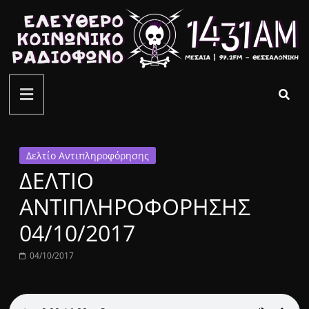
Μετάβαση
σε
περιεχόμενο
ελεύθερο
κοινωνικό
ραδιόφωνο
Δελτίο Αντιπληροφόρησης
ΔΕΛΤΙΟ
1431AM
ΑΝΤΙΠΛΗΡΟΦΟΡΗΣΗΣ
04/10/2017
04/10/2017