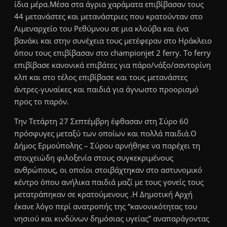
ίδια μέρα.Μέσα στα άγρια χαράματα επιβίβασαν τους
44 μετανάστες και μετανάστριες που κρατούνταν στο
Λιμεναρχείο του Ρεθύμνου σε μια κλούβα και ένα
βανάκι και στην συνέχεια τους μετέφεραν στο Ηράκλειο
όπου τους επιβίβασαν στο championjet 2 ferry. To ferry
επιβίβασε κανονικά επιβάτες για πάρο/νάξο/σαντορίνη
κλπ και στο τέλος επιβίβασε και τους μετανάστες
άντρες-γυναίκες και παιδιά για άγνωστο προορισμό
προς το παρόν.
Την Τετάρτη 27 Σεπτέμβρη έφθασαν στη Σύρο 60
πρόσφυγες μεταξύ των οποίων και πολλά παιδιά.Ο
Δήμος Ερμούπολης – Σύρου αρνήθηκε να παρέχει τη
στοιχειώδη φιλοξενία στους συγκεκριμένους
ανθρώπους, οι οποίοι στοιβάχτηκαν στο αστυνομικό
κέντρο όπου ανήλικα παιδιά μαζί με τους γονείς τους
μετατράπηκαν σε κρατούμενους .Η Δημοτική Αρχή
έκανε λόγο περί ανατροπής της “κανονικότητας του
νησιού και κινδύνων δημόσιας υγείας” αναπαράγοντας