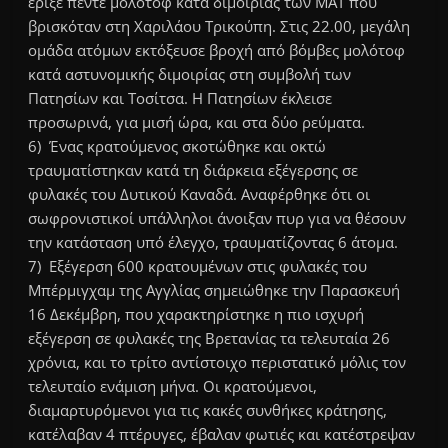
έριξε πέντε μολότοφ κατά διμοιρίας των ΜΑΤ που
βρισκόταν στη Χαριλάου Τρικούπη. Στις 22.00, μεγάλη
ομάδα ατόμων εκτόξευσε βροχή από βόμβες μολότοφ
κατά αστυνομικής διμοιρίας στη συμβολή των
Πατησίων και Τοσίτσα. Η Πατησίων έκλεισε
προσωρινά, για μισή ώρα, και στα δύο ρεύματα.
6) Ένας κρατούμενος σκοτώθηκε και οκτώ
τραυματίστηκαν κατά τη διάρκεια εξέγερσης σε
φυλακές του Δυτικού Καναδά. Αναφέρθηκε ότι οι
σωφρονιστικοί υπάλληλοι άνοιξαν πυρ για να θέσουν
την κατάσταση υπό έλεγχο, τραυματίζοντας 6 άτομα.
7) Εξέγερση 600 κρατουμένων στις φυλακές του
Μπέρμιγχαμ της Αγγλίας σημειώθηκε την Παρασκευή
16 Δεκέμβρη, που χαρακτηρίστηκε η πιο ισχυρή
εξέγερση σε φυλακές της Βρετανίας τα τελευταία 26
χρόνια, και το τρίτο αντίστοιχο περιστατικό μόλις τον
τελευταίο ενάμιση μήνα. Οι κρατούμενοι,
διαμαρτυρόμενοι για τις κακές συνθήκες κράτησης,
κατέλαβαν 4 πτέρυγες, έβαλαν φωτιές και κατέστρεψαν