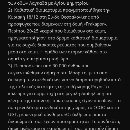
των οδών Λαγκαδά με Αγίου Δημητρίου.
2) Καθιστική διαμαρτυρία πραγματοποιήθηκε την
Κυριακή 18/12 στη Σίνδο Θεσσαλονίκης από
πρόσφυγες που διαμένουν στη δομή «Frakapor».
Περίπου 20-25 νεαροί που διαμένουν στο καμπ,
πραγματοποίησαν στο δρόμο καθιστική διαμαρτυρία
για τις συχνές διακοπές ρεύματος που συμβαίνουν
μέσα στο καμπ. Η ομάδα των ατόμων κάθισε στο
σημείο για περίπου μισή ώρα.
3) Περισσότεροι από 30.000 άνθρωποι
συγκεντρώθηκαν σήμερα στη Μαδρίτη, μετά από
έκκληση των συνδικάτων, για να διαμαρτυρηθούν κατά
της πολιτικής λιτότητας της κυβέρνησης Ραχόι.Το
κάλεσμα για συμμετοχή στη μεγάλη διαδήλωση στο
κέντρο της ισπανικής πρωτεύουσας είχαν απευθύνει τα
δυο μεγαλύτερα συνδικάτα της χώρας, το CCOO και το
UGT, με κεντρικό σύνθημα: «Οι άνθρωποι και τα
δικαιώματά τους έχουν προτεραιότητα». Τα συνδικάτα,
όπως ανέφεραν οι εκπρόσωποί τους, απαιτούν δίκαιη