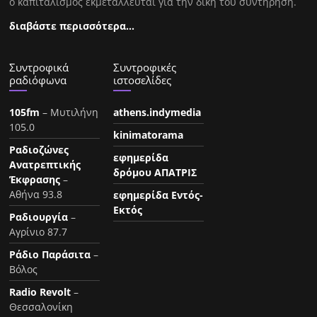
ο καπιταλισμός εκμεταλλέυται για την δική του συντήρηση.
διαβάστε περισσότερα…
Συντροφικά
Συντροφικές
ραδιόφωνα
ιστοσελίδες
105fm
– Μυτιλήνη
athens.indymedia
105.0
kinimatorama
Ραδιοζώνες
εφημερίδα
Ανατρεπτικής
δρόμου ΑΠΑΤΡΙΣ
Έκφρασης
–
Αθήνα 93.8
εφημερίδα Εντός-
Εκτός
Ραδιουργία
–
Αγρίνιο 87.7
Ράδιο Παράσιτα
–
Βόλος
Radio Revolt
–
Θεσσαλονίκη