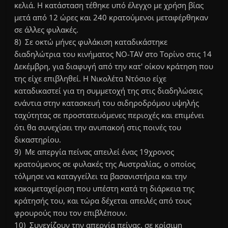
κελιά. Η κατάσταση τέθηκε υπό έλεγχο με χρήση βίας
μετά από 12 ώρες και 240 κρατούμενοι μεταφέρθηκαν
σε άλλες φυλακές.
8) Σε οκτώ μήνες φυλάκιση καταδικάστηκε
διαδηλώτρια του κινήματος NO-TAV στο Τορίνο στις 14
Δεκέμβρη, για διαφυγή από την κατ' οίκον κράτηση που
της είχε επιβληθεί. Η Νικολέτα Ντόσιο είχε
καταδικαστεί για τη συμμετοχή της στις διαδηλώσεις
ενάντια στην κατασκευή του σιδηροδρόμου υψηλής
ταχύτητας σε προστατευόμενες περιοχές και επιμένει
ότι θα συνεχίσει την ανυπακοή στις ποινές του
δικαστηρίου.
9) Με απεργία πείνας απειλεί ένας 19χρονος
κρατούμενος σε φυλακές της Αυστραλίας, ο οποίος
τόλμησε να καταγγείλει τα βασανιστήρια και την
κακομεταχείριση που υπέστη κατά τη διάρκεια της
κράτησής του, και τώρα δέχεται απειλές από τους
φρουρούς που τον επιβλέπουν.
10) Συνεχίζουν την απεργία πείνας, σε κρίσιμη