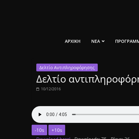
Μετάβαση
σε
περιεχόμενο
ελεύθερο
ΑΡΧΙΚΗ
ΝΕΑ
ΠΡΟΓΡΑΜ
κοινωνικό
Δελτίο Αντιπληροφόρησης
ραδιόφωνο
Δελτίο αντιπληροφόρη
1431AM
10/12/2016
-10s
+10s