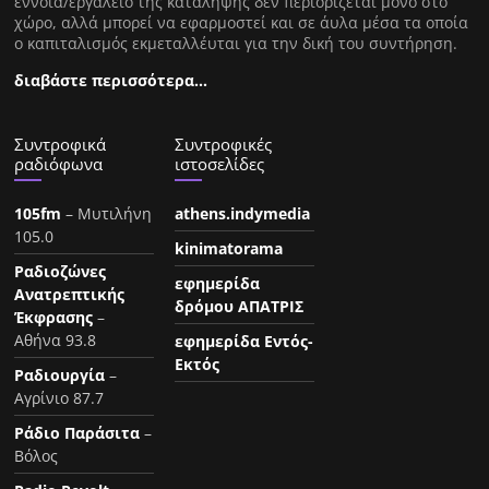
έννοια/εργαλείο της κατάληψης δεν περιορίζεται μόνο στο
χώρο, αλλά μπορεί να εφαρμοστεί και σε άυλα μέσα τα οποία
ο καπιταλισμός εκμεταλλέυται για την δική του συντήρηση.
διαβάστε περισσότερα…
Συντροφικά
Συντροφικές
ραδιόφωνα
ιστοσελίδες
105fm
– Μυτιλήνη
athens.indymedia
105.0
kinimatorama
Ραδιοζώνες
εφημερίδα
Ανατρεπτικής
δρόμου ΑΠΑΤΡΙΣ
Έκφρασης
–
Αθήνα 93.8
εφημερίδα Εντός-
Εκτός
Ραδιουργία
–
Αγρίνιο 87.7
Ράδιο Παράσιτα
–
Βόλος