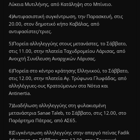
Λύκεια Μυτιλήνης, από Κατάληψη στο Μπίνειο.
4)Αντιφασιστική συγκέντρωση, την Παρασκευή, στις
20.00, στον δημοτικό κήπο Καβάλας, από
αντιφασίστες/τριες.
5)Πορεία αλληλεγγύης στους μετανάστες, το Σάββατο,
στις 11.00, στην πλατεία Ταχυδρομείου Λάρισας, από
Ανοιχτή Συνέλευση Αναρχικών Λάρισας.
6)Πορεία στο κέντρο κράτησης Ελληνικού, το Σάββατο,
στις 12.00, στην πλατεία Αγ. Τρύφωνα Γλυφάδας, από
αλληλέγγυες-ους Κρατούμενων στα Νότια και
Antinertia.
7)Διαδήλωση αλληλεγγύης στη φυλακισμένη
μετανάστρια Sanae Taleb, το Σάββατο, στις 12.00, στο
Παράρτημα Πάτρας, από ΑΣ65.
8)Συγκέντρωση αλληλεγγύης στην απεργό πείνας Fadik