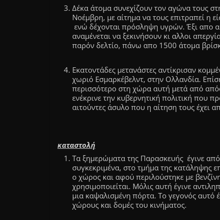
Δέκα άτομα συνεχίζουν τον αγώνα τους στη
Νοέμβρη, με αίτημα να τους επιτραπεί η εί
ενώ δέχονται πρόσληψη υγρών. Έξι απο αυ
αναμένεται να ξεκινήσουν κι αλλοι απεργία
παρόν δελτίο, πάνω απο 1500 άτομα βρίσ
Εκατοντάδες μετανάστες αντίκρισαν κομμέ
χωριό Εσμαρκέβελντ, στην Ολλανδία. Επίση
περισσότερο στη χώρα αυτή μετά από από
ενέκρινε την κυβερνητική πολιτική που π
αιτούντες άσυλο που η αίτηση τους έχει 
καταστολή
Τα ξημερώματα της Παρασκευής έγινε απόπ
συγκεκριμένα, στο τμήμα της κατάληψης ε
ο χώρος και αφού περιλούστηκε με βενζίν
χρησιμοποιείται. Μόλις αυτή έγινε αντιλη
μια καψαλισμένη πόρτα. Το γεγονός αυτό 
χώρους και δομές του κινήματος.