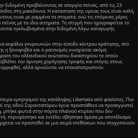
ν Ειδομένη προβαίνοντας σε απεργία πείνας, από τις 23
σοδος στη μακεδονια. Η κατασταση της υγειας τους είναι καλή,
τους ειναι με ραμμένα τα στοματα, ενώ τις επόμενες μέρες
 πείνας με τα ιδια αιτηματα. Τη στιγμή που ηχογραφείται το
κονται εγκλωβισμένα στην Ειδομένη λόγω καταγωγής.
να κεφάλια γουρουνιών στην είσοδο κέντρου κράτησης, στο
ς η ξενοφοβία και ο ρατσισμός ενισχύεται ακόμη
φαση του ολλανδικού ανώτατου δικαστηρίου το οποίο
ροβλέπει την άρνηση χορήγησης τροφής και στέγης στους
απορριφθεί, αλλά αρνούνται να επαναπατριστούν.
ειρα εμπρησμού της κατάληψης Libertatia από φασίστες. Πιο
πί της οδού Σαρανταπόρου έγινε προσπάθεια να προσεγγιστεί
η, μπήκε φωτιά στην πόρτα πλαϊνού κτιρίου που δεν
πτή, περιορίστηκε και εντέλει σβήστηκε άμεσα με αποτέλεσμα
έρχεται να προστεθεί σε μια σειρά επιθέσεων που στοχοποιούν