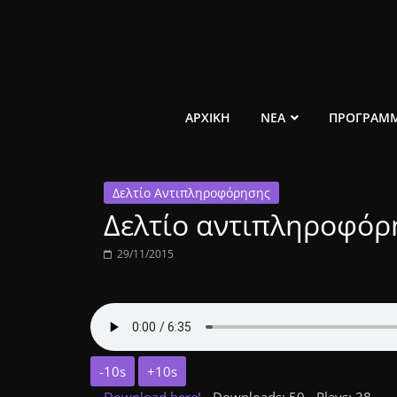
Μετάβαση
σε
περιεχόμενο
ελεύθερο
ΑΡΧΙΚΗ
ΝΕΑ
ΠΡΟΓΡΑΜ
κοινωνικό
Δελτίο Αντιπληροφόρησης
ραδιόφωνο
Δελτίο αντιπληροφόρη
1431AM
29/11/2015
-10s
+10s