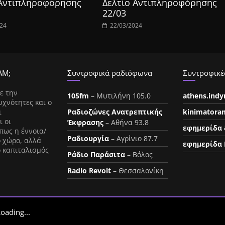
 Αντιπληροφόρησης
Δελτίο Αντιπληροφόρησης
22/03
024
22/03/2024
ΑΜ;
Συντροφικά ραδιόφωνα
Συντροφικές
ε την
105fm
– Μυτιλήνη 105.0
athens.ind
υχνότητες και ο
ι
Ραδιοζώνες Ανατρεπτικής
kinimatora
ι οι
Έκφρασης
– Αθήνα 93.8
εφημερίδα 
πως η έννοια/
Ραδιουργία
– Αγρίνιο 87.7
ο χώρο, αλλά
εφημερίδα 
ο καπιταλισμός
Ράδιο Παράσιτα
– Βόλος
Radio Revolt
– Θεσσαλονίκη
oading...