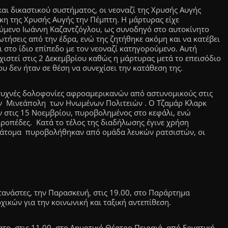
αι δικαστικού συστήματος, οι νεοναζί της Χρυσής Αυγής
κη της Χρυσής Αυγής την Πέμπτη. H μάρτυρας είχε
μενο Ιωάννη Καζαντζόγλου, ως συνοδηγό στο αυτοκίνητο
τήσεις από την έδρα, ενώ της ζητήθηκε ακόμη και να κατέβει
ι στο ίδιο επίπεδο με τον νεοναζί κατηγορούμενο. Αυτή
χιστεί στις 2 Δεκεμβρίου καθώς η μάρτυρας μετά το επεισόδιο
 δεν ήταν σε θέση να συνεχίσει την κατάθεση της.
 συχνές δολοφονίες αφροαμερικανών από αστυνομικούς στις
ην Μινεάπολη των Ηνωμένων Πολιτειών . Ο Τζαμάρ Κλαρκ
ν στις 15 Νοεμβρίου, πυροβολημένος στο κεφάλι, ενώ
ροπέδες. Κατά το τέλος της διαδήλωσης έγινε χρήση
 άτομα πυροβολήθηκαν από ομάδα λευκών ρατσιστών, οι
ανάστες, την Παρασκευή, στις 19.00, στο Παράρτημα
ικών για την κοινωνική και ταξική αντεπίθεση.
το, στις 11.00, στο Δημοτικό Θέατρο Πειραιά, από Εργατική