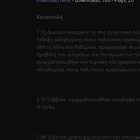
Download here!
- Downloads: 100 - Plays: 20
Καταστολή
1.Τη Δευτέρα αναρχικοί/-ες από τη γειτονιά 
ένδειξη αλληλεγγύης στους πολιτικούς κρατού
από τη πόλη του Ρεθύμνου, προχώρησαν σε ρα
προβολή των αιτημάτων και του αγώνα των π
πραγματοποιήθηκε την Κυριακή στα γραφεία τ
αλληλεγγύης στους πολιτικούς κρατούμενους κ
2.Το Σάββατο πραγματοποιήθηκε κατάληψη στέγ
et Verba.
3.Με ξύλο και χρήση χημικών από την αστυνομ