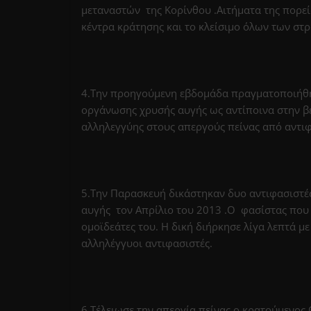
μεταναστών της Κορίνθου .Αιτήματα της πορε
κέντρα κράτησης και το κλείσιμο όλων των στ
4.Την προηγούμενη εβδομάδα πραγματοποιήθηκ
οργάνωσης χρυσής αυγής ως αντίποινα στην β
αλληλεγγύης στους απεργούς πείνας από αντιφ
5.Την Παρασκευή δικάστηκαν δυο αντιφασιστές,
αυγής τον Απρίλιο του 2013 .Ο φασίστας που 
ομοϊδεάτες του. Η δική διήρκησε λίγα λεπτά 
αλληλέγγυοι αντιφασιστές.
6.Τέλειωσε την απεργία πείνας ο κρατούμενος 