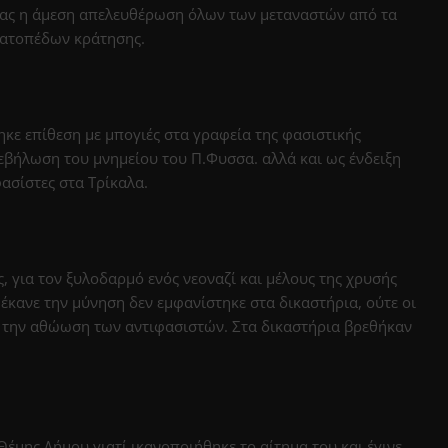
ίας η άμεση απελευθέρωση όλων των μεταναστών από τα
ρατοπέδων κράτησης.
ε επίθεση με μπογιές στα γραφεία της φασιστικής
εβήλωση του μνημείου του Π.Φυσσα. αλλά και ως ένδειξη
ασίστες στα Τρίκαλα.
 για τον ξυλοδαρμό ενός νεοναζί και μέλους της χρυσής
έκανε την μύνηση δεν εμφανίστηκε στα δικαστήρια, ούτε οι
με την αθώωση των αντιφασιστών. Στα δικαστήρια βρεθήκαν
Θέμης Δήμου γιατί ικανοποιήθηκε το αίτημα του και έγινε