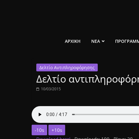
Μετάβαση
σε
περιεχόμενο
ελεύθερο
ΑΡΧΙΚΗ
ΝΕΑ
ΠΡΟΓΡΑΜ
κοινωνικό
Δελτίο Αντιπληροφόρησης
ραδιόφωνο
Δελτίο αντιπληροφόρη
1431AM
10/03/2015
-10s
+10s