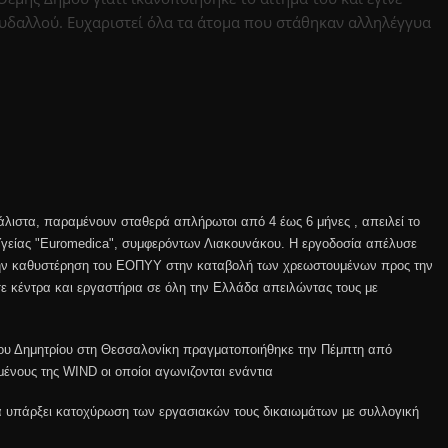
υδαλλού. Ευχαριστεί όλα τα άτομα που στάθηκαν αλληλέγγυα
άλιστα, παραμένουν σταθερά απλήρωτοι από 4 έως 6 μήνες , απειλεί το
Υγείας "Euromedica", συμφερόντων Λιακουνάκου.
H εργοδοσία απέλυσε
 την καθυστέρηση του ΕΟΠΥΥ στην καταβολή των χρεωστουμένων προς την
σε κέντρα και εργαστήρια σε όλη την Ελλάδα απειλώντας
τους με
ου Δημητρίου στη Θεσσαλονίκη πραγματοποιήθηκε την Πέμπτη από
ένους της WIND οι οποίοι αγωνιζονται
ενάντια
 να υπάρξει κατοχύρωση των εργασιακών τους δικαιωμάτων με συλλογική