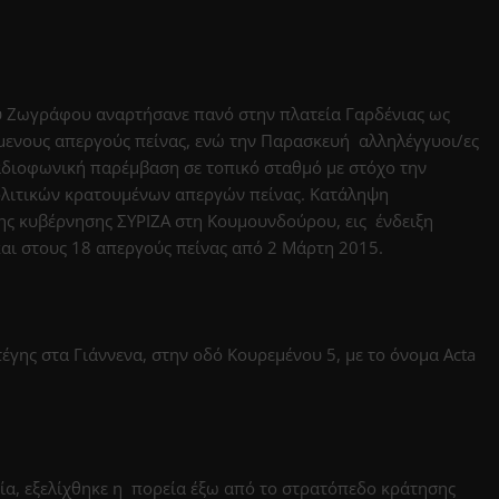
του Ζωγράφου αναρτήσανε πανό στην πλατεία Γαρδένιας ως
μενους απεργούς πείνας, ενώ την Παρασκευή αλληλέγγυοι/ες
διοφωνική παρέμβαση σε τοπικό σταθμό με στόχο την
ολιτικών κρατουμένων απεργών πείνας. Κατάληψη
ης κυβέρνησης ΣΥΡΙΖΑ στη Κουμουνδούρου, εις ένδειξη
αι στους 18 απεργούς πείνας από 2 Μάρτη 2015.
ης στα Γιάννενα, στην οδό Κουρεμένου 5, με το όνομα Acta
ία, εξελίχθηκε η πορεία έξω από το στρατόπεδο κράτησης