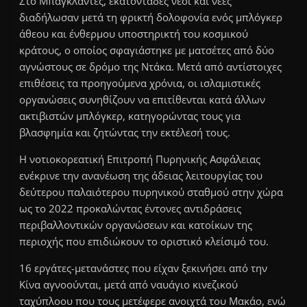
Στο Μπαγκλαντές, εκατοντάδες νέοι και νέες
διαδήλωσαν μετά τη φρικτή δολοφονία ενός μπλόγκερ
άθεου και ένθερμου υποστηρικτή του κοσμικού
κράτους, ο οποίος σφαγιάστηκε με ματσέτες από δύο
αγνώστους σε δρόμο της Ντάκα. Μετά από αντίστοιχες
επιθέσεις τα προηγούμενα χρόνια, οι ισλαμιστικές
οργανώσεις συνηθίζουν να επιτίθενται κατά άλλων
ακτιβιστών μπλόγκερ, κατηγορώντας τους για
βλασφημία και ζητώντας την εκτέλεσή τους.
Η νοτιοκορεατική Επιτροπή Πυρηνικής Ασφάλειας
ενέκρινε την ανανέωση της άδειας λειτουργίας του
δεύτερου παλαιότερου πυρηνικού σταθμού στην χώρα
ως το 2022 προκαλώντας έντονες αντιδράσεις
περιβαλλοντικών οργανώσεων και κατοίκων της
περιοχής που επιδιώκουν το οριστικό κλείσιμό του.
16 εργάτες-μετανάστες που είχαν ξεκινήσει από την
Κίνα αγνοούνται, μετά από ναυάγιο κινεζικού
ταχύπλοου που τους μετέφερε ανοιχτά του Μακάο, ενώ