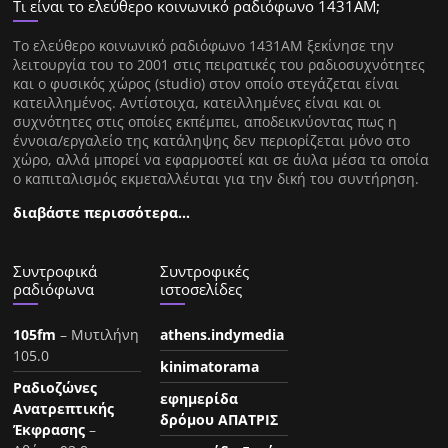
Τι είναι το ελεύθερο κοινωνικό ραδιόφωνο 1431ΑΜ;
Tο ελεύθερο κοινωνικό ραδιόφωνο 1431AM ξεκίνησε την
λειτουργία του το 2001 στις πειρατικές του ραδιοσυχνότητες
και ο φυσικός χώρος (studio) στον οποίο στεγάζεται είναι
κατειλλημένος. Αντίστοιχα, κατειλλημένες είναι και οι
συχνότητες στις οποίες εκπέμπει, αποδεικνύοντας πως η
έννοια/εργαλείο της κατάληψης δεν περιορίζεται μόνο στο
χώρο, αλλά μπορεί να εφαρμοστεί και σε άυλα μέσα τα οποία
ο καπιταλισμός εκμεταλλέυται για την δική του συντήρηση.
διαβάστε περισσότερα…
Συντροφικά
Συντροφικές
ραδιόφωνα
ιστοσελίδες
105fm
– Μυτιλήνη
athens.indymedia
105.0
kinimatorama
Ραδιοζώνες
εφημερίδα
Ανατρεπτικής
δρόμου ΑΠΑΤΡΙΣ
Έκφρασης
–