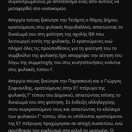
συγκεντρωμένους με αποτέλεσμα ένας από αυτούς να
μεταφερθεί στο νοσοκομείο.
Απεργία πείνας ξεκίνησε την Τετάρτη ο Θέμης Δήμου,
κρατούμενος στις φυλακές Κορυδαλλού, απαιτώντας το
δικαίωμά του στη φοίτηση της σχολής ΙΕΚ που
λειτουργεί εντός της φυλακής. Ο κρατούμενος ενώ
πληρεί όλες τις προϋποθέσεις για τη φοίτησή του το
συμβούλιο της φυλακής έχει απορρίψει την αίτηση του
λόγω της συμμετοχής του στις κινητοποιήσεις ενάντια
στις φυλακές τύπου Γ.
Απεργία πείνας ξεκίνησε την Παρασκευή και ο Γιώργος
Σοφιανίδης, κρατούμενος στην Ε1 πτέρυγα της
φυλακής Γ’ τύπου του Δομοκού, απαιτώντας επίσης το
δικαίωμά του στη φοίτηση. Σε ένδειξη αλληλεγγύης
στον συγκρατούμενο τους και απαιτώντας το κλείσιμο
των φυλακών Γ’ τύπου, όλοι οι υπόλοιποι κρατούμενοι
της Ε1 πτέρυγας προχώρησαν σε αποχή συσσιτίου, ενώ
αρνήθηκαν τον εγκλεισμό στα κελιά το μεσημέρι. Ο