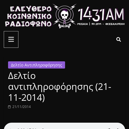
Μετάβαση
σε
περιεχόμενο
ελεύθερο
κοινωνικό
ραδιόφωνο
Δελτίο Αντιπληροφόρησης
Δελτίο
1431AM
αντιπληροφόρησης (21-
11-2014)
21/11/2014