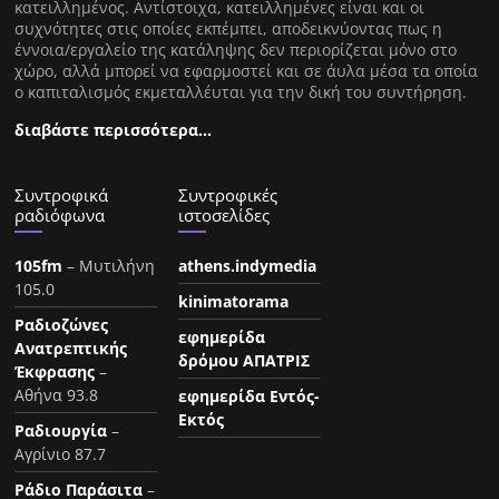
κατειλλημένος. Αντίστοιχα, κατειλλημένες είναι και οι
συχνότητες στις οποίες εκπέμπει, αποδεικνύοντας πως η
έννοια/εργαλείο της κατάληψης δεν περιορίζεται μόνο στο
χώρο, αλλά μπορεί να εφαρμοστεί και σε άυλα μέσα τα οποία
ο καπιταλισμός εκμεταλλέυται για την δική του συντήρηση.
διαβάστε περισσότερα…
Συντροφικά
Συντροφικές
ραδιόφωνα
ιστοσελίδες
105fm
– Μυτιλήνη
athens.indymedia
105.0
kinimatorama
Ραδιοζώνες
εφημερίδα
Ανατρεπτικής
δρόμου ΑΠΑΤΡΙΣ
Έκφρασης
–
Αθήνα 93.8
εφημερίδα Εντός-
Εκτός
Ραδιουργία
–
Αγρίνιο 87.7
Ράδιο Παράσιτα
–