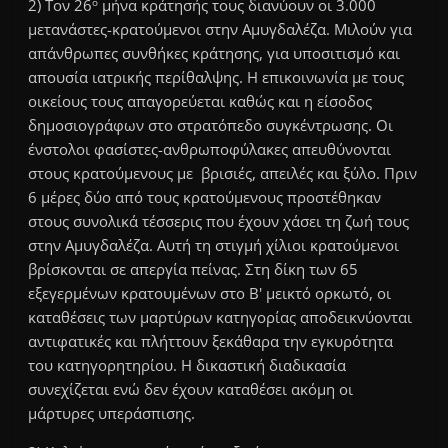
ο
2) Τον 26
μήνα κράτησής τους διανύουν οι 3.000
μετανάστες-κρατούμενοι στην Αμυγδαλέζα. Μιλούν για
απάνθρωπες συνθήκες κράτησης, για υποσιτισμό και
απουσία ιατρικής περίθαλψης. Η επικοινωνία με τους
οικείους τους απαγορεύεται καθώς και η είσοδος
δημοσιογράφων στο στρατόπεδο συγκέντρωσης. Οι
ένστολοι φασίστες-ανθρωποφύλακες απευθύνονται
στους κρατούμενους με βρισιές, απειλές και ξύλο. Πριν
6 μέρες δύο από τους κρατούμενους προστέθηκαν
στους συνολικά τέσσερις που έχουν χάσει τη ζωή τους
στην Αμυγδαλέζα. Αυτή τη στιγμή χίλιοι κρατούμενοι
βρίσκονται σε απεργία πείνας. Στη δίκη των 65
εξεγερμένων κρατουμένων στο Β' μεικτό ορκωτό, οι
καταθέσεις των μαρτύρων κατηγορίας αποδεικνύονται
αντιφατικές και πλήττουν ξεκάθαρα την εγκυρότητα
του κατηγορητηρίου. Η δικαστική διαδικασία
συνεχίζεται ενώ δεν έχουν καταθέσει ακόμη οι
μάρτυρες υπεράσπισης.